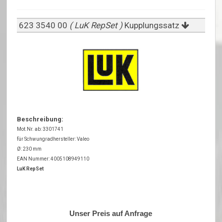
623 3540 00
( LuK RepSet )
Kupplungssatz
Beschreibung:
Mot.Nr. ab: 3301741
für Schwungradhersteller: Valeo
Ø: 230 mm
EAN Nummer: 4005108949110
LuK RepSet
Unser Preis auf Anfrage