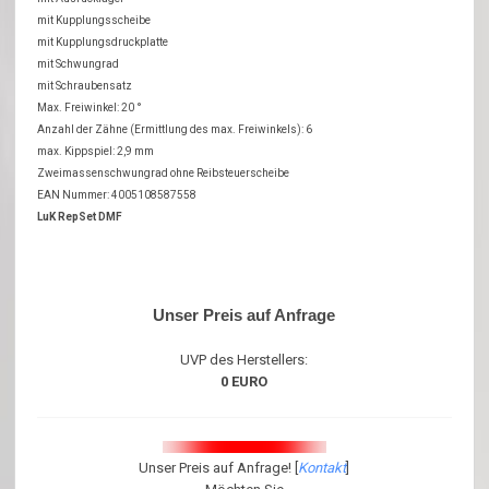
mit Kupplungsscheibe
mit Kupplungsdruckplatte
mit Schwungrad
mit Schraubensatz
Max. Freiwinkel: 20 °
Anzahl der Zähne (Ermittlung des max. Freiwinkels): 6
max. Kippspiel: 2,9 mm
Zweimassenschwungrad ohne Reibsteuerscheibe
EAN Nummer: 4005108587558
LuK RepSet DMF
Unser Preis auf Anfrage
UVP des Herstellers:
0 EURO
Unser Preis auf Anfrage! [
Kontakt
]