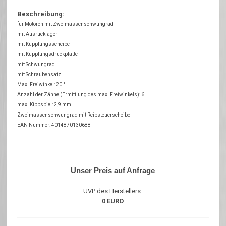
Beschreibung:
für Motoren mit Zweimassenschwungrad
mit Ausrücklager
mit Kupplungsscheibe
mit Kupplungsdruckplatte
mit Schwungrad
mit Schraubensatz
Max. Freiwinkel: 20 °
Anzahl der Zähne (Ermittlung des max. Freiwinkels): 6
max. Kippspiel: 2,9 mm
Zweimassenschwungrad mit Reibsteuerscheibe
EAN Nummer: 4014870130688
Unser Preis auf Anfrage
UVP des Herstellers:
0 EURO