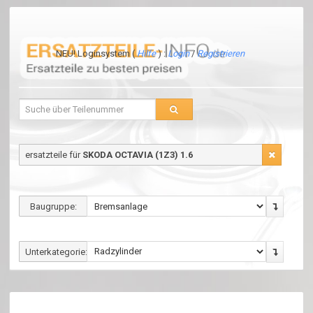
NEU! Loginsystem (
Hilfe
) :
Login
/
Registrieren
ersatzteile für
SKODA OCTAVIA (1Z3) 1.6
Baugruppe:
Unterkategorie: