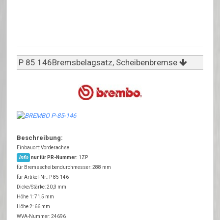
P 85 146Bremsbelagsatz, Scheibenbremse
Beschreibung:
Einbauort: Vorderachse
info
nur für PR-Nummer:
1ZP
für Bremsscheibendurchmesser: 288 mm
für Artikel-Nr.: P 85 146
Dicke/Stärke: 20,3 mm
Höhe 1: 71,5 mm
Höhe 2: 66 mm
WVA-Nummer: 24696