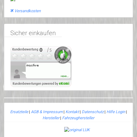
Versandkosten
Sicher einkaufen
Ersatzteile
|
AGB & Impressum
|
Kontakt
|
Datenschutz
|
Hilfe Login
|
Hersteller
|
Fahrzeughersteller