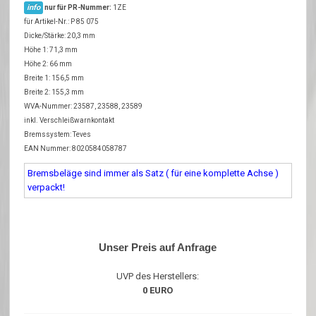
info
nur für PR-Nummer:
1ZE
für Artikel-Nr.: P 85 075
Dicke/Stärke: 20,3 mm
Höhe 1: 71,3 mm
Höhe 2: 66 mm
Breite 1: 156,5 mm
Breite 2: 155,3 mm
WVA-Nummer: 23587, 23588, 23589
inkl. Verschleißwarnkontakt
Bremssystem: Teves
EAN Nummer: 8020584058787
Bremsbeläge sind immer als Satz ( für eine komplette Achse )
verpackt!
Unser Preis auf Anfrage
UVP des Herstellers:
0 EURO