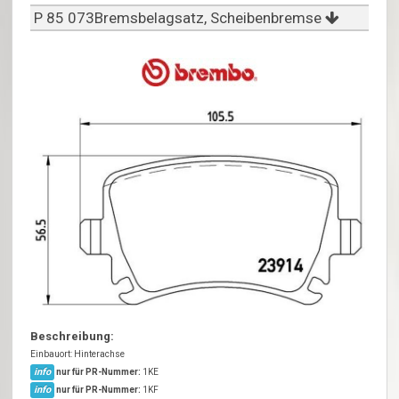
P 85 073Bremsbelagsatz, Scheibenbremse
Beschreibung:
Einbauort: Hinterachse
info
nur für PR-Nummer:
1KE
info
nur für PR-Nummer:
1KF