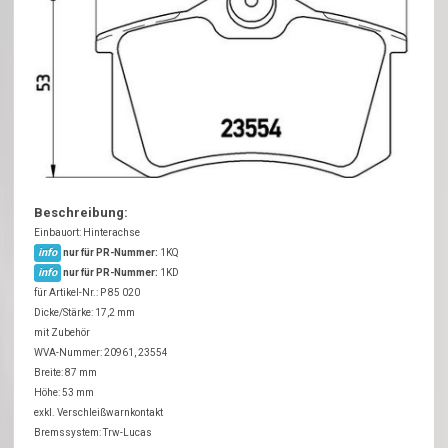
Beschreibung:
Einbauort: Hinterachse
info
nur für PR-Nummer:
1KQ
info
nur für PR-Nummer:
1KD
für Artikel-Nr.: P 85 020
Dicke/Stärke: 17,2 mm
mit Zubehör
WVA-Nummer: 20961, 23554
Breite: 87 mm
Höhe: 53 mm
exkl. Verschleißwarnkontakt
Bremssystem: Trw-Lucas