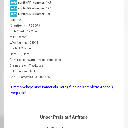
info
nur für PR-Nummer:
1KJ
info
nur für PR-Nummer:
1KZ
info
nur für PR-Nummer:
1KU
Japan: 5
für Artikel-Nr.: P 85 073
Dicke/Stärke: 17,2 mm
mit Zubehör
WVA-Nummer: 23914
Breite: 105,5 mm
Höhe: 56,5 mm
für Verschleißwarnanzeiger vorbereitet
Bremssystem: Trw-Lucas
mit Bremssattelschrauben
EAN Nummer: 8020584058763
Bremsbeläge sind immer als Satz ( für eine komplette Achse )
verpackt!
Unser Preis auf Anfrage