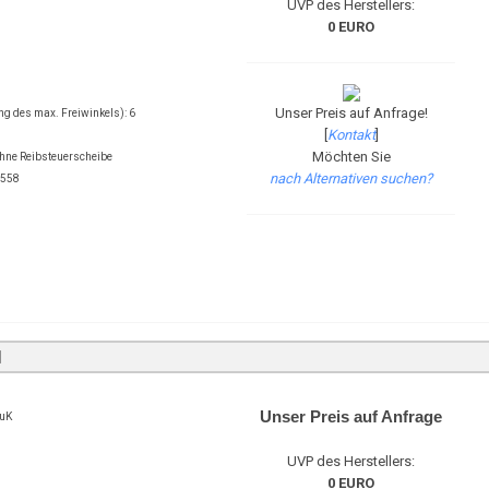
UVP des Herstellers:
0 EURO
Unser Preis auf Anfrage!
ng des max. Freiwinkels): 6
[
Kontakt
]
Möchten Sie
ne Reibsteuerscheibe
nach Alternativen suchen?
7558
Unser Preis auf Anfrage
LuK
UVP des Herstellers:
0 EURO