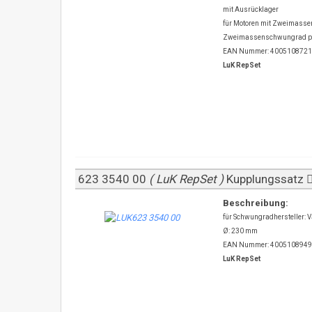
mit Ausrücklager
für Motoren mit Zweimass
Zweimassenschwungrad prü
EAN Nummer: 400510872
LuK RepSet
623 3540 00
( LuK RepSet )
Kupplungssatz
Beschreibung:
für Schwungradhersteller: V
Ø: 230 mm
EAN Nummer: 400510894
LuK RepSet