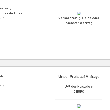
enschwungrad
fen und ggf. erneuern
Versandfertig: Heute oder
1914
nächster Werktag
Unser Preis auf Anfrage
aleo
UVP des Herstellers:
9110
0 EURO