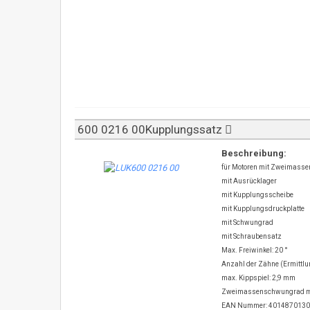
600 0216 00Kupplungssatz
Beschreibung:
für Motoren mit Zweimass
mit Ausrücklager
mit Kupplungsscheibe
mit Kupplungsdruckplatte
mit Schwungrad
mit Schraubensatz
Max. Freiwinkel: 20 °
Anzahl der Zähne (Ermittlu
max. Kippspiel: 2,9 mm
Zweimassenschwungrad mi
EAN Nummer: 401487013