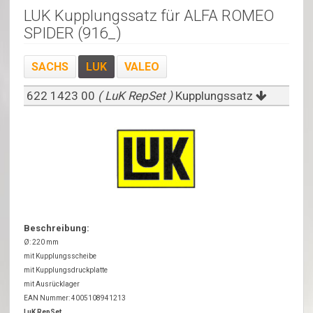
LUK Kupplungssatz für ALFA ROMEO
SPIDER (916_)
SACHS
LUK
VALEO
622 1423 00
( LuK RepSet )
Kupplungssatz
Beschreibung:
Ø: 220 mm
mit Kupplungsscheibe
mit Kupplungsdruckplatte
mit Ausrücklager
EAN Nummer: 4005108941213
LuK RepSet