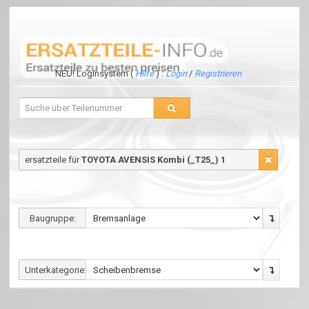
NEU! Loginsystem (
Hilfe
) :
Login
/
Registrieren
ersatzteile für
TOYOTA AVENSIS Kombi (_T25_) 1
Baugruppe:
Unterkategorie: