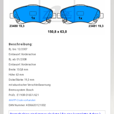
Beschreibung:
Bj. bis: 12/2007
Einbauort: Vorderachse
Bj. ab: 01/2008
Einbauort: Vorderachse
Breite: 150,8 mm
Höhe: 63 mm
Dicke/Stärke: 19,3 mm
mit akustischer Verschleißwarnung
Bremssystem: Bosch
Prüfz.: E1 90R-01651/621
MAPP-Code vorhanden
EAN Nummer: 4006633121002