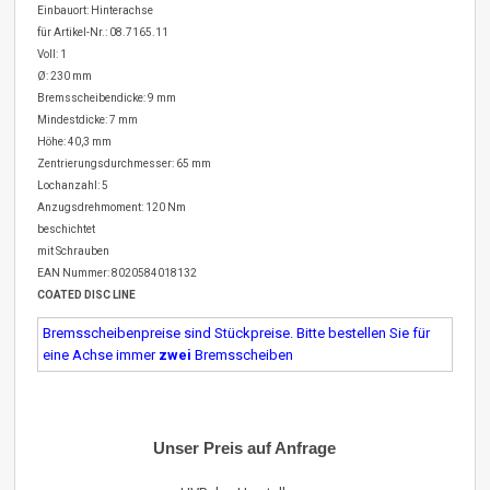
Einbauort: Hinterachse
für Artikel-Nr.: 08.7165.11
Voll: 1
Ø: 230 mm
Bremsscheibendicke: 9 mm
Mindestdicke: 7 mm
Höhe: 40,3 mm
Zentrierungsdurchmesser: 65 mm
Lochanzahl: 5
Anzugsdrehmoment: 120 Nm
beschichtet
mit Schrauben
EAN Nummer: 8020584018132
COATED DISC LINE
Bremsscheibenpreise sind Stückpreise. Bitte bestellen Sie für
eine Achse immer
zwei
Bremsscheiben
Unser Preis auf Anfrage