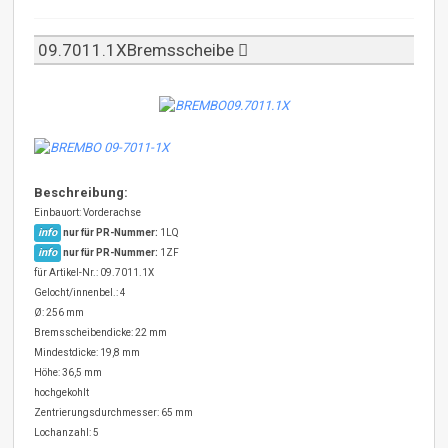
09.7011.1XBremsscheibe
Beschreibung:
Einbauort: Vorderachse
info
nur für PR-Nummer:
1LQ
info
nur für PR-Nummer:
1ZF
für Artikel-Nr.: 09.7011.1X
Gelocht/innenbel.: 4
Ø: 256 mm
Bremsscheibendicke: 22 mm
Mindestdicke: 19,8 mm
Höhe: 36,5 mm
hochgekohlt
Zentrierungsdurchmesser: 65 mm
Lochanzahl: 5