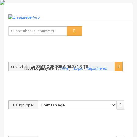
ersatzteile für
SEAT CORDOBA (6L2) 1.9 TDI
NEU! Loginsystem (
Hilfe
) :
Login
/
Registrieren
Baugruppe: