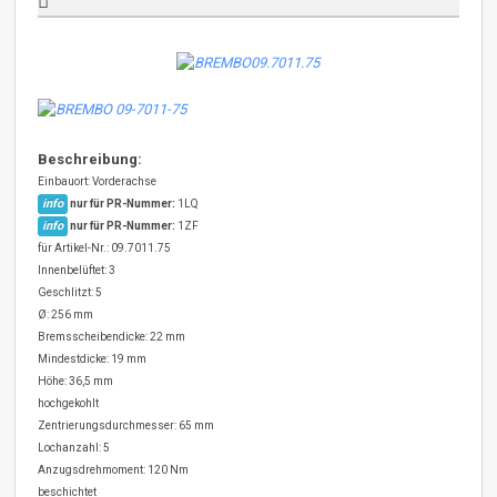
Beschreibung:
Einbauort: Vorderachse
info
nur für PR-Nummer:
1LQ
info
nur für PR-Nummer:
1ZF
für Artikel-Nr.: 09.7011.75
Innenbelüftet: 3
Geschlitzt: 5
Ø: 256 mm
Bremsscheibendicke: 22 mm
Mindestdicke: 19 mm
Höhe: 36,5 mm
hochgekohlt
Zentrierungsdurchmesser: 65 mm
Lochanzahl: 5
Anzugsdrehmoment: 120 Nm
beschichtet