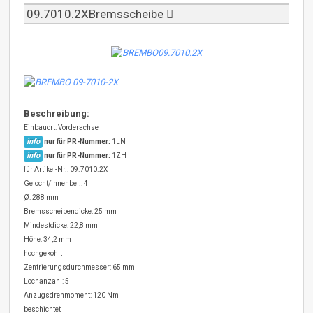
09.7010.2XBremsscheibe
Beschreibung:
Einbauort: Vorderachse
info
nur für PR-Nummer:
1LN
info
nur für PR-Nummer:
1ZH
für Artikel-Nr.: 09.7010.2X
Gelocht/innenbel.: 4
Ø: 288 mm
Bremsscheibendicke: 25 mm
Mindestdicke: 22,8 mm
Höhe: 34,2 mm
hochgekohlt
Zentrierungsdurchmesser: 65 mm
Lochanzahl: 5
Anzugsdrehmoment: 120 Nm
beschichtet