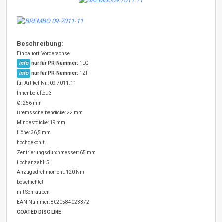
Beschreibung:
Einbauort: Vorderachse
info
nur für PR-Nummer:
1LQ
info
nur für PR-Nummer:
1ZF
für Artikel-Nr.: 09.7011.11
Innenbelüftet: 3
Ø: 256 mm
Bremsscheibendicke: 22 mm
Mindestdicke: 19 mm
Höhe: 36,5 mm
hochgekohlt
Zentrierungsdurchmesser: 65 mm
Lochanzahl: 5
Anzugsdrehmoment: 120 Nm
beschichtet
mit Schrauben
EAN Nummer: 8020584023372
COATED DISC LINE