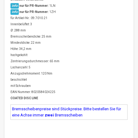
info
nur für PR-Nummer:
1LN
info
nur für PR-Nummer:
1ZH
für Artikel-Nr.: 09.7010.21
Innenbelüftet: 3
Ø: 288 mm
Bremsscheibendicke: 25 mm
Mindestdicke: 22 mm
Höhe: 34,2 mm
hochgekohlt
Zentrierungsdurchmesser: 65 mm
Lochanzahl: 5
Anzugsdrehmoment: 120 Nm
beschichtet
mit Schrauben
EAN Nummer: 8020584024225
COATED DISC LINE
Bremsscheibenpreise sind Stückpreise. Bitte bestellen Sie für
eine Achse immer
zwei
Bremsscheiben