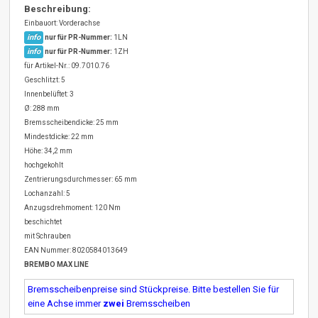
Beschreibung:
Einbauort: Vorderachse
info
nur für PR-Nummer:
1LN
info
nur für PR-Nummer:
1ZH
für Artikel-Nr.: 09.7010.76
Geschlitzt: 5
Innenbelüftet: 3
Ø: 288 mm
Bremsscheibendicke: 25 mm
Mindestdicke: 22 mm
Höhe: 34,2 mm
hochgekohlt
Zentrierungsdurchmesser: 65 mm
Lochanzahl: 5
Anzugsdrehmoment: 120 Nm
beschichtet
mit Schrauben
EAN Nummer: 8020584013649
BREMBO MAX LINE
Bremsscheibenpreise sind Stückpreise. Bitte bestellen Sie für
eine Achse immer
zwei
Bremsscheiben