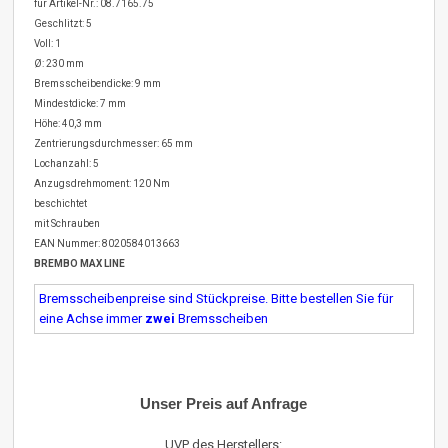
für Artikel-Nr.: 08.7165.75
Geschlitzt: 5
Voll: 1
Ø: 230 mm
Bremsscheibendicke: 9 mm
Mindestdicke: 7 mm
Höhe: 40,3 mm
Zentrierungsdurchmesser: 65 mm
Lochanzahl: 5
Anzugsdrehmoment: 120 Nm
beschichtet
mit Schrauben
EAN Nummer: 8020584013663
BREMBO MAX LINE
Bremsscheibenpreise sind Stückpreise. Bitte bestellen Sie für
eine Achse immer
zwei
Bremsscheiben
Unser Preis auf Anfrage
UVP des Herstellers: