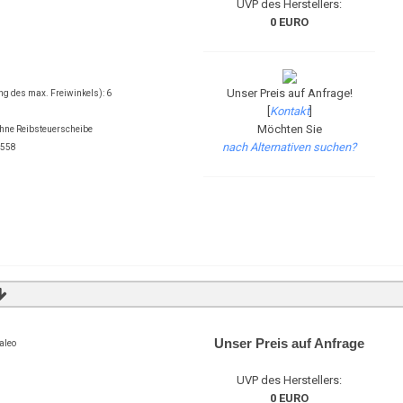
UVP des Herstellers:
0 EURO
Unser Preis auf Anfrage!
ng des max. Freiwinkels): 6
[
Kontakt
]
Möchten Sie
ne Reibsteuerscheibe
nach Alternativen suchen?
7558
Unser Preis auf Anfrage
aleo
UVP des Herstellers:
0 EURO