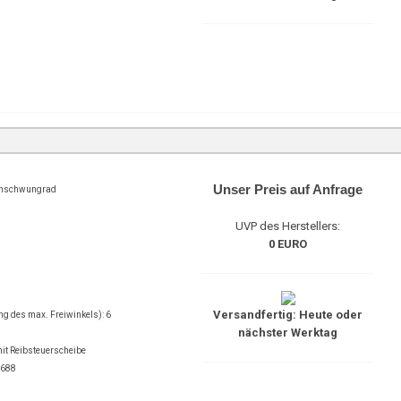
Unser Preis auf Anfrage
enschwungrad
UVP des Herstellers:
0 EURO
Versandfertig: Heute oder
ng des max. Freiwinkels): 6
nächster Werktag
t Reibsteuerscheibe
0688