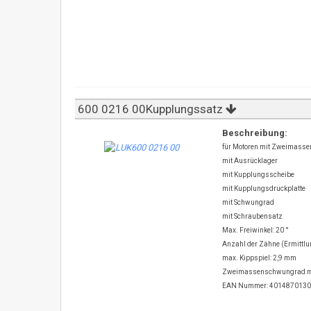
600 0216 00Kupplungssatz
Beschreibung:
für Motoren mit Zweimass
mit Ausrücklager
mit Kupplungsscheibe
mit Kupplungsdruckplatte
mit Schwungrad
mit Schraubensatz
Max. Freiwinkel: 20 °
Anzahl der Zähne (Ermittlu
max. Kippspiel: 2,9 mm
Zweimassenschwungrad mi
EAN Nummer: 401487013