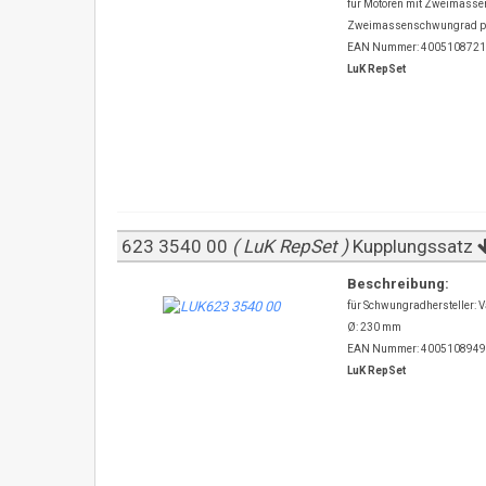
für Motoren mit Zweimass
Zweimassenschwungrad prü
EAN Nummer: 400510872
LuK RepSet
623 3540 00
( LuK RepSet )
Kupplungssatz
Beschreibung:
für Schwungradhersteller: V
Ø: 230 mm
EAN Nummer: 400510894
LuK RepSet