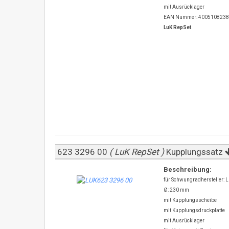
mit Ausrücklager
EAN Nummer: 400510823
LuK RepSet
623 3296 00
( LuK RepSet )
Kupplungssatz
Beschreibung:
für Schwungradhersteller: 
Ø: 230 mm
mit Kupplungsscheibe
mit Kupplungsdruckplatte
mit Ausrücklager