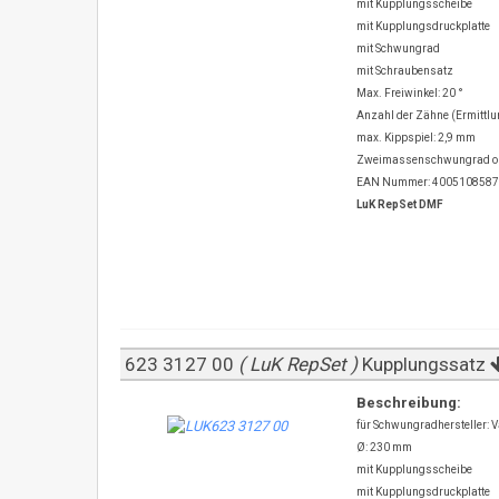
mit Kupplungsscheibe
mit Kupplungsdruckplatte
mit Schwungrad
mit Schraubensatz
Max. Freiwinkel: 20 °
Anzahl der Zähne (Ermittlu
max. Kippspiel: 2,9 mm
Zweimassenschwungrad oh
EAN Nummer: 400510858
LuK RepSet DMF
623 3127 00
( LuK RepSet )
Kupplungssatz
Beschreibung:
für Schwungradhersteller: V
Ø: 230 mm
mit Kupplungsscheibe
mit Kupplungsdruckplatte