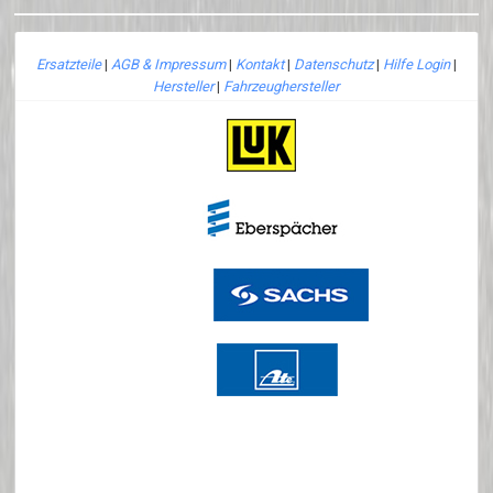
Ersatzteile
|
AGB & Impressum
|
Kontakt
|
Datenschutz
|
Hilfe Login
|
Hersteller
|
Fahrzeughersteller