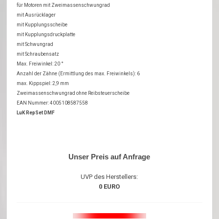
für Motoren mit Zweimassenschwungrad
mit Ausrücklager
mit Kupplungsscheibe
mit Kupplungsdruckplatte
mit Schwungrad
mit Schraubensatz
Max. Freiwinkel: 20 °
Anzahl der Zähne (Ermittlung des max. Freiwinkels): 6
max. Kippspiel: 2,9 mm
Zweimassenschwungrad ohne Reibsteuerscheibe
EAN Nummer: 4005108587558
LuK RepSet DMF
Unser Preis auf Anfrage
UVP des Herstellers:
0 EURO