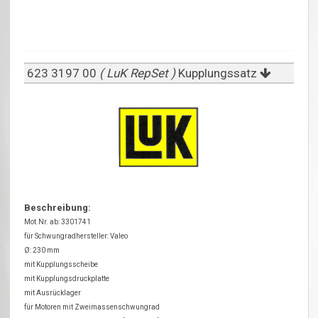
623 3197 00
( LuK RepSet )
Kupplungssatz
Beschreibung:
Mot.Nr. ab: 3301741
für Schwungradhersteller: Valeo
Ø: 230 mm
mit Kupplungsscheibe
mit Kupplungsdruckplatte
mit Ausrücklager
für Motoren mit Zweimassenschwungrad