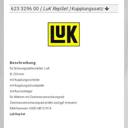
623 3296 00
( LuK RepSet )
Kupplungssatz
Beschreibung:
für Schwungradhersteller: LuK
Ø: 230 mm
mit Kupplungsscheibe
mit Kupplungsdruckplatte
mit Ausrücklager
für Motoren mit Zweimassenschwungrad
Zweimassenschwungrad prüfen und ggf. erneuern
EAN Nummer: 4005108721914
LuK RepSet