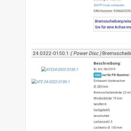
MAPP-Code vorhanden
EAN Nummer: 400663329
Bremsscheibenpreise 
Sie für eine Achse i
24.0322-0150.1
( Power Disc )
Bremsschei
Beschreibung:
Bj. bis: 06/2010
info
nur für PR-Nummer:
Einbauort: Vorderachse
Ø: 280 mm
Bremsscheibendicke: 22 m
Mindestdicke: 19 mm
belüftet: 8
hochgekohlt
beschichtet
Lochanzahl: 5
Lochkreis-Ø: 100 mm