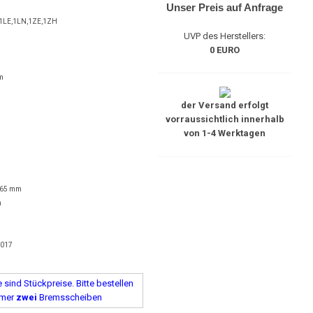
Unser Preis auf Anfrage
1LE,1LN,1ZE,1ZH
UVP des Herstellers:
0 EURO
m
der Versand erfolgt
vorraussichtlich innerhalb
von 1-4 Werktagen
 65 mm
m
5017
sind Stückpreise. Bitte bestellen
mmer
zwei
Bremsscheiben