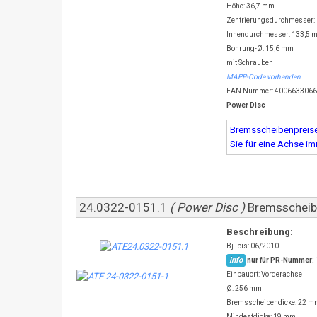
Höhe: 36,7 mm
Zentrierungsdurchmesser:
Innendurchmesser: 133,5 
Bohrung-Ø: 15,6 mm
mit Schrauben
MAPP-Code vorhanden
EAN Nummer: 400663306
Power Disc
Bremsscheibenpreise 
Sie für eine Achse i
24.0322-0151.1
( Power Disc )
Bremsschei
Beschreibung:
Bj. bis: 06/2010
info
nur für PR-Nummer:
Einbauort: Vorderachse
Ø: 256 mm
Bremsscheibendicke: 22 m
Mindestdicke: 19 mm