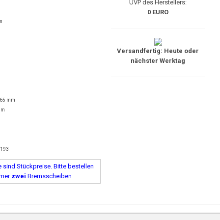
UVP des Herstellers:
0 EURO
m
Versandfertig: Heute oder
nächster Werktag
 65 mm
mm
8193
sind Stückpreise. Bitte bestellen
mmer
zwei
Bremsscheiben