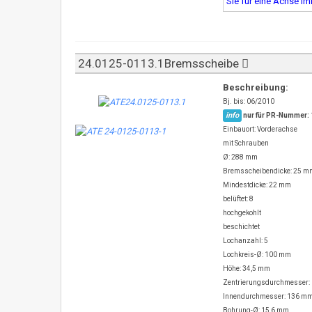
Sie für eine Achse i
24.0125-0113.1Bremsscheibe
Beschreibung:
Bj. bis: 06/2010
info
nur für PR-Nummer:
Einbauort: Vorderachse
mit Schrauben
Ø: 288 mm
Bremsscheibendicke: 25 m
Mindestdicke: 22 mm
belüftet: 8
hochgekohlt
beschichtet
Lochanzahl: 5
Lochkreis-Ø: 100 mm
Höhe: 34,5 mm
Zentrierungsdurchmesser:
Innendurchmesser: 136 m
Bohrung-Ø: 15,6 mm