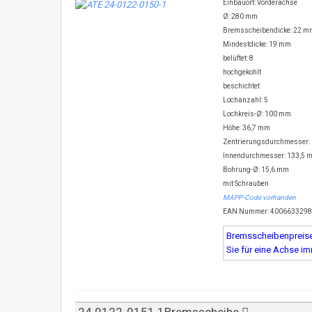
Einbauort: Vorderachse
Ø: 280 mm
Bremsscheibendicke: 22 m
Mindestdicke: 19 mm
belüftet: 8
hochgekohlt
beschichtet
Lochanzahl: 5
Lochkreis-Ø: 100 mm
Höhe: 36,7 mm
Zentrierungsdurchmesser:
Innendurchmesser: 133,5 
Bohrung-Ø: 15,6 mm
mit Schrauben
MAPP-Code vorhanden
EAN Nummer: 400663329
Bremsscheibenpreise 
Sie für eine Achse i