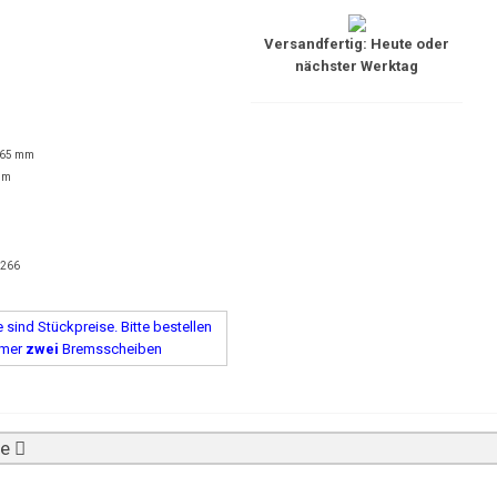
Versandfertig: Heute oder
nächster Werktag
 65 mm
mm
6266
sind Stückpreise. Bitte bestellen
mmer
zwei
Bremsscheiben
be