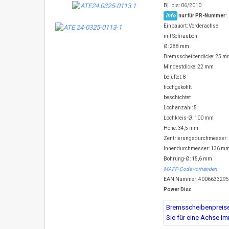
Bj. bis: 06/2010
info
nur für PR-Nummer:
Einbauort: Vorderachse
mit Schrauben
Ø: 288 mm
Bremsscheibendicke: 25 m
Mindestdicke: 22 mm
belüftet: 8
hochgekohlt
beschichtet
Lochanzahl: 5
Lochkreis-Ø: 100 mm
Höhe: 34,5 mm
Zentrierungsdurchmesser:
Innendurchmesser: 136 m
Bohrung-Ø: 15,6 mm
MAPP-Code vorhanden
EAN Nummer: 400663329
Power Disc
Bremsscheibenpreise 
Sie für eine Achse i