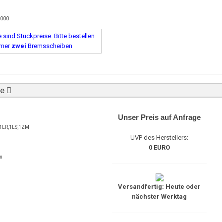
5000
sind Stückpreise. Bitte bestellen
mmer
zwei
Bremsscheiben
be
Unser Preis auf Anfrage
1LR,1LS,1ZM
UVP des Herstellers:
0 EURO
m
Versandfertig: Heute oder
nächster Werktag