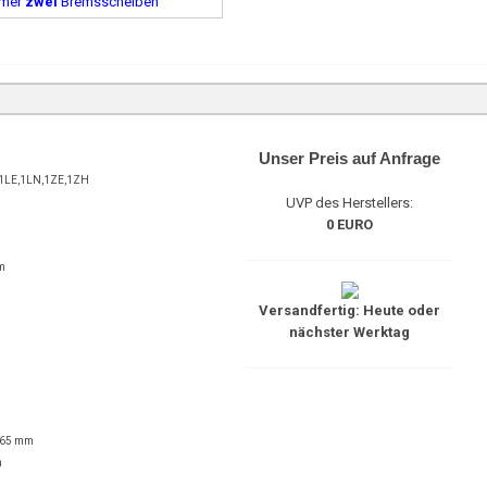
mmer
zwei
Bremsscheiben
Unser Preis auf Anfrage
1LE,1LN,1ZE,1ZH
UVP des Herstellers:
0 EURO
m
Versandfertig: Heute oder
nächster Werktag
 65 mm
m