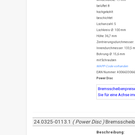
belüftet: 8
hochgekohlt
beschichtet
Lochanzahl: 5
Lochkreis-Ø: 100 mm
Höhe: 36,7 mm
Zentrierungsdurchmesser:
Innendurchmesser: 133,5 
Bohrung-Ø: 15,6 mm
mit Schrauben
MAPP-Code vorhanden
EAN Nummer: 400663306
Power Disc
Bremsscheibenpreise 
Sie für eine Achse i
24.0325-0113.1
( Power Disc )
Bremsschei
Beschreibung: