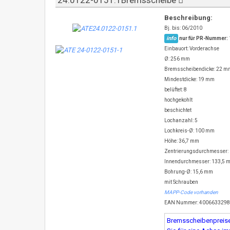
24.0122-0151.1Bremsscheibe
Beschreibung:
Bj. bis: 06/2010
info
nur für PR-Nummer:
Einbauort: Vorderachse
Ø: 256 mm
Bremsscheibendicke: 22 m
Mindestdicke: 19 mm
belüftet: 8
hochgekohlt
beschichtet
Lochanzahl: 5
Lochkreis-Ø: 100 mm
Höhe: 36,7 mm
Zentrierungsdurchmesser:
Innendurchmesser: 133,5 
Bohrung-Ø: 15,6 mm
mit Schrauben
MAPP-Code vorhanden
EAN Nummer: 400663329
Bremsscheibenpreise 