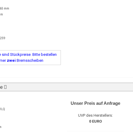
 65 mm
mm
6259
sind Stückpreise. Bitte bestellen
mmer
zwei
Bremsscheiben
be
Unser Preis auf Anfrage
1LQ
UVP des Herstellers:
0 EURO
m