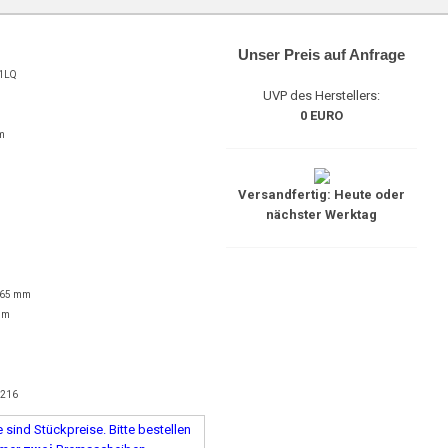
Unser Preis auf Anfrage
1LQ
UVP des Herstellers:
0 EURO
m
Versandfertig: Heute oder
nächster Werktag
 65 mm
mm
8216
sind Stückpreise. Bitte bestellen