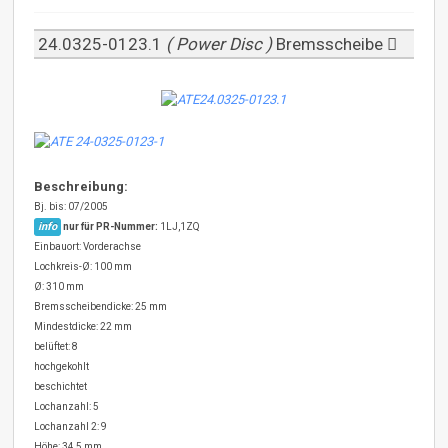
24.0325-0123.1
( Power Disc )
Bremsscheibe
Beschreibung:
Bj. bis: 07/2005
info
nur für PR-Nummer:
1LJ,1ZQ
Einbauort: Vorderachse
Lochkreis-Ø: 100 mm
Ø: 310 mm
Bremsscheibendicke: 25 mm
Mindestdicke: 22 mm
belüftet: 8
hochgekohlt
beschichtet
Lochanzahl: 5
Lochanzahl 2: 9
Höhe: 34,5 mm