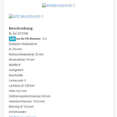
Beschreibung:
Bj. bis: 07/2005
info
nur für PR-Nummer:
1LQ
Einbauort: Vorderachse
Ø: 256 mm
Bremsscheibendicke: 22 mm
Mindestdicke: 19 mm
belüftet: 8
hochgekohlt
beschichtet
Lochanzahl: 5
Lochkreis-Ø: 100 mm
Höhe: 36,7 mm
Zentrierungsdurchmesser: 65 mm
Innendurchmesser: 133,5 mm
Bohrung-Ø: 15,6 mm
mit Schrauben