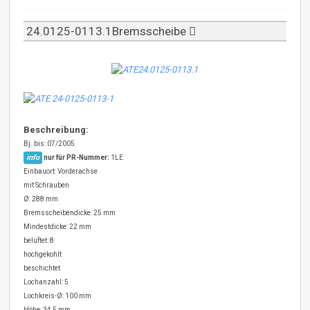
24.0125-0113.1Bremsscheibe
Beschreibung:
Bj. bis: 07/2005
info
nur für PR-Nummer:
1LE
Einbauort: Vorderachse
mit Schrauben
Ø: 288 mm
Bremsscheibendicke: 25 mm
Mindestdicke: 22 mm
belüftet: 8
hochgekohlt
beschichtet
Lochanzahl: 5
Lochkreis-Ø: 100 mm
Höhe: 34,5 mm