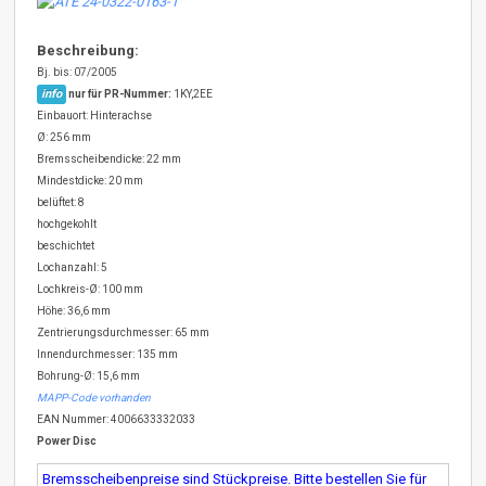
Beschreibung:
Bj. bis: 07/2005
info
nur für PR-Nummer:
1KY,2EE
Einbauort: Hinterachse
Ø: 256 mm
Bremsscheibendicke: 22 mm
Mindestdicke: 20 mm
belüftet: 8
hochgekohlt
beschichtet
Lochanzahl: 5
Lochkreis-Ø: 100 mm
Höhe: 36,6 mm
Zentrierungsdurchmesser: 65 mm
Innendurchmesser: 135 mm
Bohrung-Ø: 15,6 mm
MAPP-Code vorhanden
EAN Nummer: 4006633332033
Power Disc
Bremsscheibenpreise sind Stückpreise. Bitte bestellen Sie für