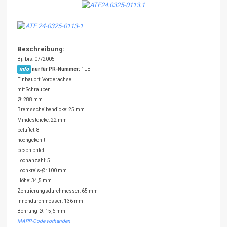
Beschreibung:
Bj. bis: 07/2005
info
nur für PR-Nummer:
1LE
Einbauort: Vorderachse
mit Schrauben
Ø: 288 mm
Bremsscheibendicke: 25 mm
Mindestdicke: 22 mm
belüftet: 8
hochgekohlt
beschichtet
Lochanzahl: 5
Lochkreis-Ø: 100 mm
Höhe: 34,5 mm
Zentrierungsdurchmesser: 65 mm
Innendurchmesser: 136 mm
Bohrung-Ø: 15,6 mm
MAPP-Code vorhanden