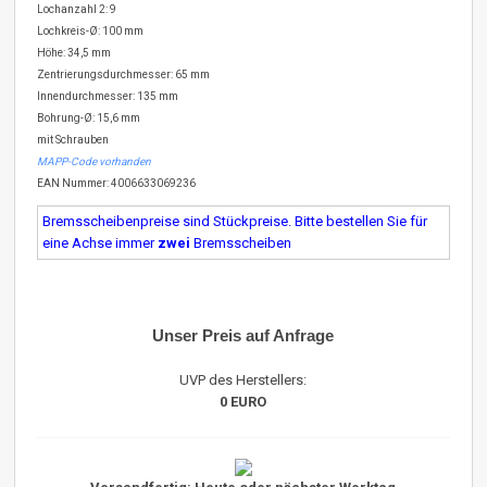
Lochanzahl 2: 9
Lochkreis-Ø: 100 mm
Höhe: 34,5 mm
Zentrierungsdurchmesser: 65 mm
Innendurchmesser: 135 mm
Bohrung-Ø: 15,6 mm
mit Schrauben
MAPP-Code vorhanden
EAN Nummer: 4006633069236
Bremsscheibenpreise sind Stückpreise. Bitte bestellen Sie für
eine Achse immer
zwei
Bremsscheiben
Unser Preis auf Anfrage
UVP des Herstellers:
0 EURO