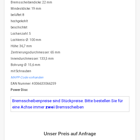
Bremsscheibendicke: 22 mm
Mindestdicke: 19 mm
belüftet: 8
hochgekohlt
beschichtet
Lochanzahl: 5
Lochkreis-Ø: 100 mm
Höhe: 36,7 mm
Zentrierungsdurchmesser: 65 mm
Innendurchmesser: 133,5 mm
Bohrung-Ø: 15,6 mm
mit Schrauben
MAPP-Code vorhanden
EAN Nummer: 4006633066259
Power Disc
Bremsscheibenpreise sind Stückpreise. Bitte bestellen Sie für
eine Achse immer
zwei
Bremsscheiben
Unser Preis auf Anfrage