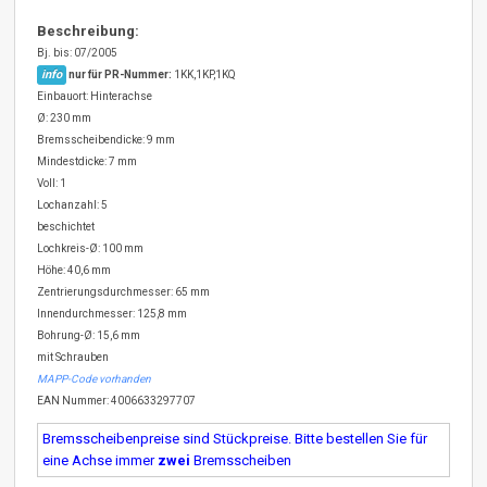
Beschreibung:
Bj. bis: 07/2005
info
nur für PR-Nummer:
1KK,1KP,1KQ
Einbauort: Hinterachse
Ø: 230 mm
Bremsscheibendicke: 9 mm
Mindestdicke: 7 mm
Voll: 1
Lochanzahl: 5
beschichtet
Lochkreis-Ø: 100 mm
Höhe: 40,6 mm
Zentrierungsdurchmesser: 65 mm
Innendurchmesser: 125,8 mm
Bohrung-Ø: 15,6 mm
mit Schrauben
MAPP-Code vorhanden
EAN Nummer: 4006633297707
Bremsscheibenpreise sind Stückpreise. Bitte bestellen Sie für
eine Achse immer
zwei
Bremsscheiben