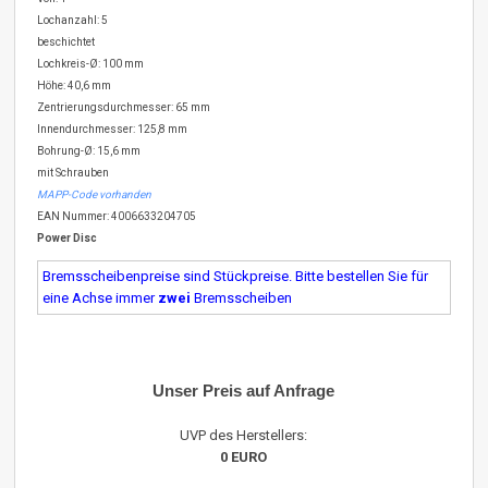
Lochanzahl: 5
beschichtet
Lochkreis-Ø: 100 mm
Höhe: 40,6 mm
Zentrierungsdurchmesser: 65 mm
Innendurchmesser: 125,8 mm
Bohrung-Ø: 15,6 mm
mit Schrauben
MAPP-Code vorhanden
EAN Nummer: 4006633204705
Power Disc
Bremsscheibenpreise sind Stückpreise. Bitte bestellen Sie für
eine Achse immer
zwei
Bremsscheiben
Unser Preis auf Anfrage
UVP des Herstellers:
0 EURO