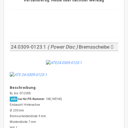
Versandfertig: Heute oder nächster Werktag
24.0309-0123.1
( Power Disc )
Bremsscheibe
Beschreibung:
Bj. bis: 07/2005
info
nur für PR-Nummer:
1KK,1KP,1KQ
Einbauort: Hinterachse
Ø: 230 mm
Bremsscheibendicke: 9 mm
Mindestdicke: 7 mm
Voll: 1