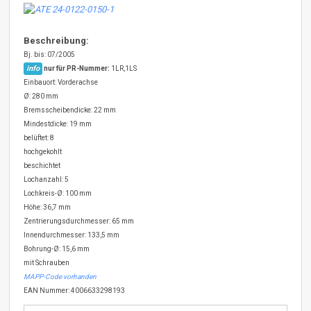
Beschreibung:
Bj. bis: 07/2005
info
nur für PR-Nummer:
1LR,1LS
Einbauort: Vorderachse
Ø: 280 mm
Bremsscheibendicke: 22 mm
Mindestdicke: 19 mm
belüftet: 8
hochgekohlt
beschichtet
Lochanzahl: 5
Lochkreis-Ø: 100 mm
Höhe: 36,7 mm
Zentrierungsdurchmesser: 65 mm
Innendurchmesser: 133,5 mm
Bohrung-Ø: 15,6 mm
mit Schrauben
MAPP-Code vorhanden
EAN Nummer: 4006633298193