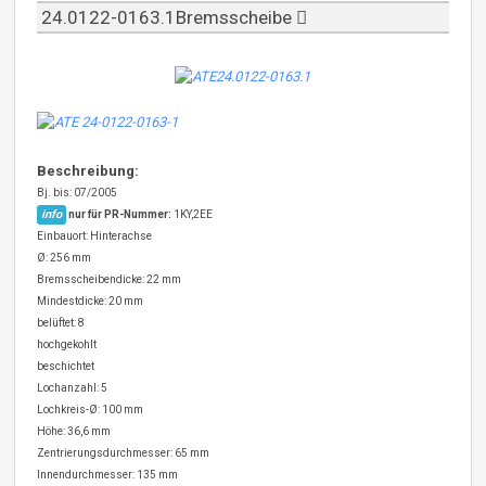
24.0122-0163.1Bremsscheibe
Beschreibung:
Bj. bis: 07/2005
info
nur für PR-Nummer:
1KY,2EE
Einbauort: Hinterachse
Ø: 256 mm
Bremsscheibendicke: 22 mm
Mindestdicke: 20 mm
belüftet: 8
hochgekohlt
beschichtet
Lochanzahl: 5
Lochkreis-Ø: 100 mm
Höhe: 36,6 mm
Zentrierungsdurchmesser: 65 mm
Innendurchmesser: 135 mm