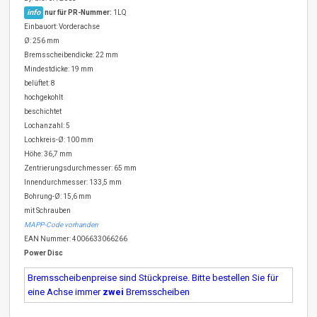
info
nur für PR-Nummer:
1LQ
Einbauort: Vorderachse
Ø: 256 mm
Bremsscheibendicke: 22 mm
Mindestdicke: 19 mm
belüftet: 8
hochgekohlt
beschichtet
Lochanzahl: 5
Lochkreis-Ø: 100 mm
Höhe: 36,7 mm
Zentrierungsdurchmesser: 65 mm
Innendurchmesser: 133,5 mm
Bohrung-Ø: 15,6 mm
mit Schrauben
MAPP-Code vorhanden
EAN Nummer: 4006633066266
Power Disc
Bremsscheibenpreise sind Stückpreise. Bitte bestellen Sie für
eine Achse immer
zwei
Bremsscheiben