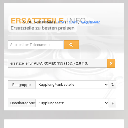
NEU! Loginsystem (
Hilfe
) :
Login
/
Registrieren
ersatzteile für
ALFA ROMEO 155 (167_) 2.0 T.S.
Baugruppe:
Unterkategorie: