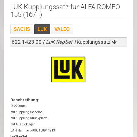
LUK Kupplungssatz für ALFA ROMEO
155 (167_)
SACHS
LUK
VALEO
622 1423 00
( LuK RepSet )
Kupplungssatz
Beschreibung:
Ø: 220 mm
mit Kupplungsscheibe
mit Kupplungsdruckplatte
mit Ausrücklager
EAN Nummer: 4005108941213
LuK RepSet