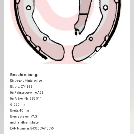
Beschreibung:
Einbauort: Hinterachse
Bj. bis: 07/1993
für Fahrzeuge ohne ABS
für Artikel-Nr.: S 85 514
Ø: 230 mm
Breite: 40 mm
Bremssystem: VAG
mit Handbremshebel
EAN Nummer: 8432509645055