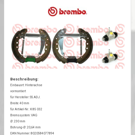
Beschreibung:
Einbauort: Hinterachse
vormontiert
für Hersteller: SS.ADJ.
Breite: 40 mm
für Artikel-Nr.: K 85 032
Bremssystem: VAG
Ø: 230 mm
Bohrung-Ø: 20,64 mm
EAN Nummer: 8020584077894