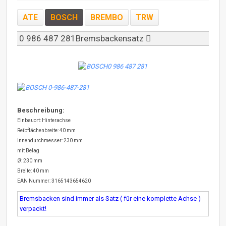
ATE
BOSCH
BREMBO
TRW
0 986 487 281Bremsbackensatz
Beschreibung:
Einbauort: Hinterachse
Reibflächenbreite: 40 mm
Innendurchmesser: 230 mm
mit Belag
Ø: 230 mm
Breite: 40 mm
EAN Nummer: 3165143654620
Bremsbacken sind immer als Satz ( für eine komplette Achse )
verpackt!