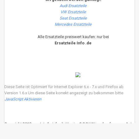
Audi Ersatzteile
VW Ersatzteile
Seat Ersatzteile
Mercedes Ersatzteile
Alle Ersatzteile preiswert kaufen: nur bei
Ersatzteile Info .de
Diese Seite ist Optimiert für Internet Explorer 6.x - 7.x und Firefox ab
Version 1.6.x Um diese Seite korrekt angezeigt zu bekommen bitte
JavaScript Aktivieren
Copyright 2018 ersatzteile-info.de Version3.0.0 | Wir verkaufen neue Auto
Ersatzteile
eKomi
:
4.90
von
5
Punkten basierend auf
639
Bewertungen.
639