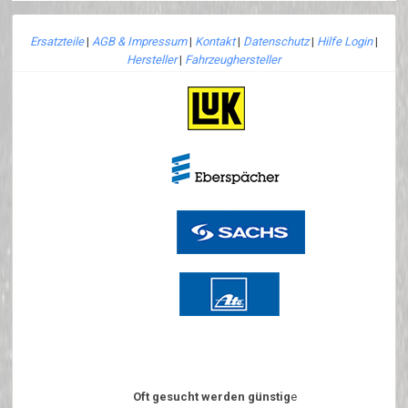
Ersatzteile
|
AGB & Impressum
|
Kontakt
|
Datenschutz
|
Hilfe Login
|
Hersteller
|
Fahrzeughersteller
Oft gesucht werden günstig
e