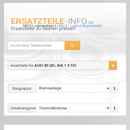
NEU! Loginsystem (
Hilfe
) :
Login
/
Registrieren
ersatzteile für
AUDI 80 (8C, B4) 1.9 TDI
Baugruppe:
Unterkategorie: