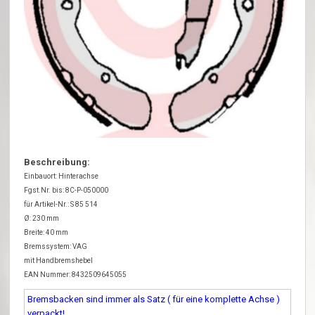
Beschreibung:
Einbauort: Hinterachse
Fgst.Nr. bis: 8C-P-050000
für Artikel-Nr.: S 85 514
Ø: 230 mm
Breite: 40 mm
Bremssystem: VAG
mit Handbremshebel
EAN Nummer: 8432509645055
Bremsbacken sind immer als Satz ( für eine komplette Achse )
verpackt!