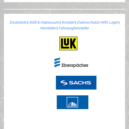
Ersatzteile
|
AGB & Impressum
|
Kontakt
|
Datenschutz
|
Hilfe Login
|
Hersteller
|
Fahrzeughersteller