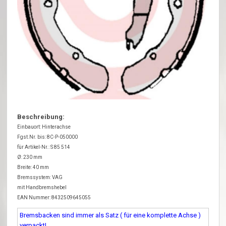
Beschreibung:
Einbauort: Hinterachse
Fgst.Nr. bis: 8C-P-050000
für Artikel-Nr.: S 85 514
Ø: 230 mm
Breite: 40 mm
Bremssystem: VAG
mit Handbremshebel
EAN Nummer: 8432509645055
Bremsbacken sind immer als Satz ( für eine komplette Achse )
verpackt!