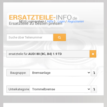
NEU! Loginsystem (
Hilfe
) :
Login
/
Registrieren
ersatzteile für
AUDI 80 (8C, B4) 1.9 TD
Baugruppe:
Unterkategorie: