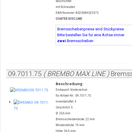
beschichtet
mit Schrauben
EAN Nummer: 8020584023372
COATED DISC LINE
Bremsscheibenpreise sind Stückpreise.
Bitte bestellen Sie für eine Achse immer
zwei
Bremsscheiben
09.7011.75
( BREMBO MAX LINE )
Bremss
Beschreibung:
Einbauort: Vorderachse
für Artikel-Nr.: 09.7011.75
Innenbelüftet: 3
Geschlitzt: 5
Ø: 256 mm
Bremsscheibendicke: 22 mm
Mindestdicke: 19 mm
Höhe: 36,5 mm