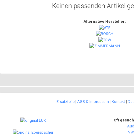
Keinen passenden Artikel g
Alternative Hersteller:
Ersatzteile
|
AGB & Impressum
|
Kontakt
|
Dat
Oft gesuch
Audi
VW 