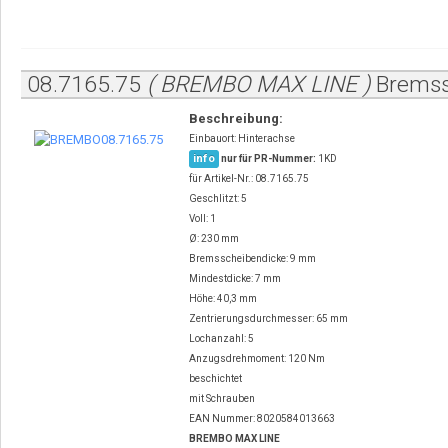
08.7165.75
( BREMBO MAX LINE )
Bremss
Beschreibung:
Einbauort: Hinterachse
info
nur für PR-Nummer:
1KD
für Artikel-Nr.: 08.7165.75
Geschlitzt: 5
Voll: 1
Ø: 230 mm
Bremsscheibendicke: 9 mm
Mindestdicke: 7 mm
Höhe: 40,3 mm
Zentrierungsdurchmesser: 65 mm
Lochanzahl: 5
Anzugsdrehmoment: 120 Nm
beschichtet
mit Schrauben
EAN Nummer: 8020584013663
BREMBO MAX LINE