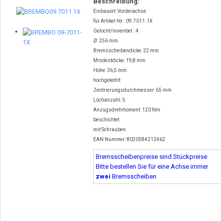
Beschreibung:
Einbauort: Vorderachse
für Artikel-Nr.: 09.7011.1X
Gelocht/innenbel.: 4
Ø: 256 mm
Bremsscheibendicke: 22 mm
Mindestdicke: 19,8 mm
Höhe: 36,5 mm
hochgekohlt
Zentrierungsdurchmesser: 65 mm
Lochanzahl: 5
Anzugsdrehmoment: 120 Nm
beschichtet
mit Schrauben
EAN Nummer: 8020584212462
Bremsscheibenpreise sind Stückpreise.
Bitte bestellen Sie für eine Achse immer
zwei
Bremsscheiben