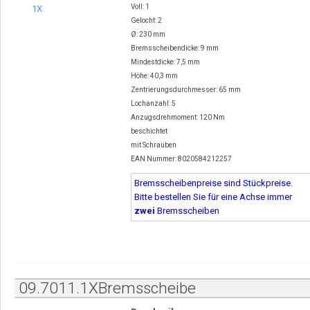
Voll: 1
Gelocht: 2
Ø: 230 mm
Bremsscheibendicke: 9 mm
Mindestdicke: 7,5 mm
Höhe: 40,3 mm
Zentrierungsdurchmesser: 65 mm
Lochanzahl: 5
Anzugsdrehmoment: 120 Nm
beschichtet
mit Schrauben
EAN Nummer: 8020584212257
Bremsscheibenpreise sind Stückpreise.
Bitte bestellen Sie für eine Achse immer
zwei
Bremsscheiben
09.7011.1XBremsscheibe