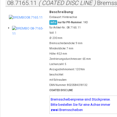
08.7165.11
( COATED DISC LINE )
Bremss
Beschreibung:
Einbauort: Hinterachse
info
nur für PR-Nummer:
1KD
für Artikel-Nr.: 08.7165.11
Voll: 1
Ø: 230 mm
Bremsscheibendicke: 9 mm
Mindestdicke: 7 mm
Höhe: 40,3 mm
Zentrierungsdurchmesser: 65 mm
Lochanzahl: 5
Anzugsdrehmoment: 120 Nm
beschichtet
mit Schrauben
EAN Nummer: 8020584018132
COATED DISC LINE
Bremsscheibenpreise sind Stückpreise.
Bitte bestellen Sie für eine Achse immer
zwei
Bremsscheiben