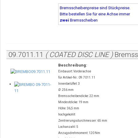
Bremsscheibenpreise sind Stückpreise.
Bitte bestellen Sie für eine Achse immer
zwei
Bremsscheiben
09.7011.11
( COATED DISC LINE )
Bremss
Beschreibung:
Einbauort: Vorderachse
für Artikel-Nr.: 09.7011.11
Innenbelüftet: 3
Ø: 256 mm
Bremsscheibendicke: 22 mm
Mindestdicke: 19 mm
Höhe: 36,5 mm
hochgekohlt
Zentrierungsdurchmesser: 65 mm
Lochanzahl: 5
Anzugsdrehmoment: 120 Nm