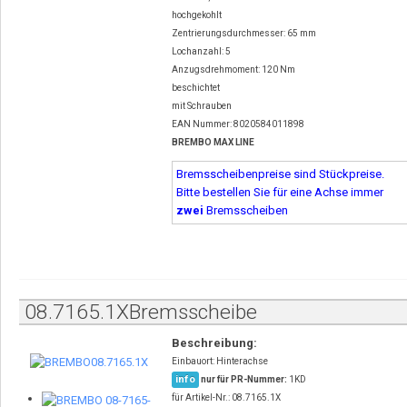
hochgekohlt
Zentrierungsdurchmesser: 65 mm
Lochanzahl: 5
Anzugsdrehmoment: 120 Nm
beschichtet
mit Schrauben
EAN Nummer: 8020584011898
BREMBO MAX LINE
Bremsscheibenpreise sind Stückpreise.
Bitte bestellen Sie für eine Achse immer
zwei
Bremsscheiben
08.7165.1XBremsscheibe
Beschreibung:
Einbauort: Hinterachse
info
nur für PR-Nummer:
1KD
für Artikel-Nr.: 08.7165.1X