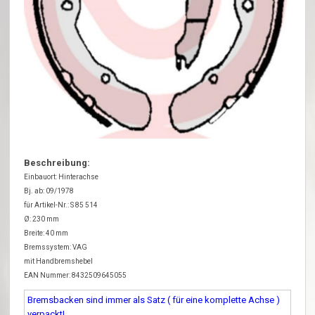
Beschreibung:
Einbauort: Hinterachse
Bj. ab: 09/1978
für Artikel-Nr.: S 85 514
Ø: 230 mm
Breite: 40 mm
Bremssystem: VAG
mit Handbremshebel
EAN Nummer: 8432509645055
Bremsbacken sind immer als Satz ( für eine komplette Achse )
verpackt!