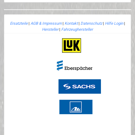
Ersatzteile
|
AGB & Impressum
|
Kontakt
|
Datenschutz
|
Hilfe Login
|
Hersteller
|
Fahrzeughersteller