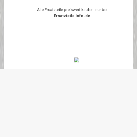
Alle Ersatzteile preiswert kaufen: nur bei
Ersatzteile Info .de
Diese Seite ist Optimiert für Internet Explorer 6.x - 7.x und Firefox ab
Version 1.6.x Um diese Seite korrekt angezeigt zu bekommen bitte
JavaScript Aktivieren
Copyright 2018 ersatzteile-info.de Version3.0.0 | Wir verkaufen neue Auto
Ersatzteile
eKomi
:
4.90
von
5
Punkten basierend auf
639
Bewertungen.
639
Kundenrezessionen.