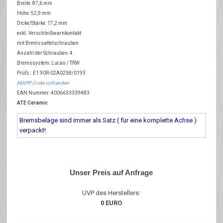
Breite: 87,6 mm
Höhe: 52,9 mm
Dicke/Stärke: 17,2 mm
exkl. Verschleißwarnkontakt
mit Bremssattelschrauben
Anzahl der Schrauben: 4
Bremssystem: Lucas / TRW
Prüfz.: E1 90R-02A0258/0193
MAPP-Code vorhanden
EAN Nummer: 4006633339483
ATE Ceramic
Bremsbeläge sind immer als Satz ( für eine komplette Achse )
verpackt!
Unser Preis auf Anfrage
UVP des Herstellers:
0 EURO