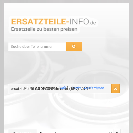
NEU! Loginsystem (
Hilfe
) :
Login
/
Registrieren
ersatzteile für
AUDI A3 Cabriolet (8P7) 1.4 TF