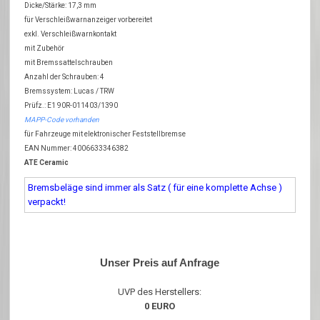
Dicke/Stärke: 17,3 mm
für Verschleißwarnanzeiger vorbereitet
exkl. Verschleißwarnkontakt
mit Zubehör
mit Bremssattelschrauben
Anzahl der Schrauben: 4
Bremssystem: Lucas / TRW
Prüfz.: E1 90R-011403/1390
MAPP-Code vorhanden
für Fahrzeuge mit elektronischer Feststellbremse
EAN Nummer: 4006633346382
ATE Ceramic
Bremsbeläge sind immer als Satz ( für eine komplette Achse )
verpackt!
Unser Preis auf Anfrage
UVP des Herstellers:
0 EURO