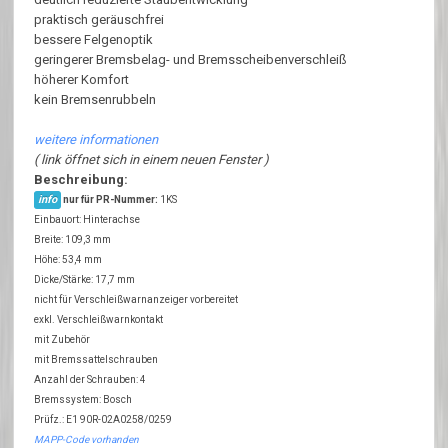
praktisch geräuschfrei
bessere Felgenoptik
geringerer Bremsbelag- und Bremsscheibenverschleiß
höherer Komfort
kein Bremsenrubbeln
weitere informationen
( link öffnet sich in einem neuen Fenster )
Beschreibung:
info
nur für PR-Nummer:
1KS
Einbauort: Hinterachse
Breite: 109,3 mm
Höhe: 53,4 mm
Dicke/Stärke: 17,7 mm
nicht für Verschleißwarnanzeiger vorbereitet
exkl. Verschleißwarnkontakt
mit Zubehör
mit Bremssattelschrauben
Anzahl der Schrauben: 4
Bremssystem: Bosch
Prüfz.: E1 90R-02A0258/0259
MAPP-Code vorhanden