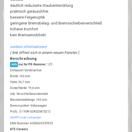
deutlich reduzierte Staubentwicklung
praktisch geräuschfrei
bessere Felgenoptik
geringerer Bremsbelag- und Bremsscheibenverschleiß
höherer Komfort
kein Bremsenrubbeln
weitere informationen
( link öffnet sich in einem neuen Fenster )
Beschreibung:
info
nur für PR-Nummer:
1ZF
Einbauort: Vorderachse
Breite: 146 mm
Höhe: 54,7 mm
Dicke/Stärke: 19,6 mm
inkl. Verschleißwarnkontakt
Warnkontaktlänge: 145 mm
Bremssystem: Volkswagen
Prüfz.: E1 90R-02A0258/0212
MAPP-Code vorhanden
EAN Nummer: 4006633339933
ATE Ceramic