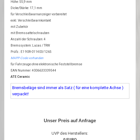
Höhe: 55,9 mm
Dicke/Stärke: 17,1 mm
für Verschleißwarnanzeiger vorbereitet
exkl. Verschleißwarnkontakt
mit Zubehör
mit Bremssattelschrauben
Anzahl der Schrauben: 4
Bremssystem: Lucas / TRW
Prüfz.: E1 90R-011403/1265
MAPP-Code vorhanden
für Fahrzeuge ohne elektronische Feststellbremse
EAN Nummer: 4006633339544
ATE Ceramic
Bremsbeläge sind immer als Satz ( für eine komplette Achse )
verpackt!
Unser Preis auf Anfrage
UVP des Herstellers:
0 EURO