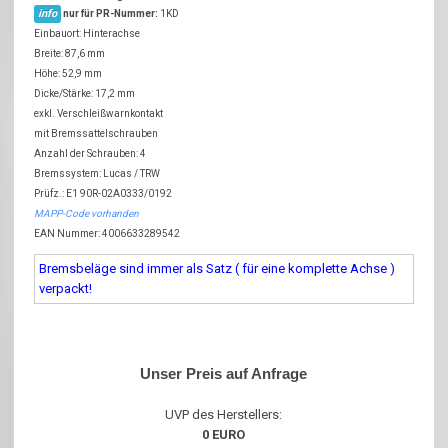
info
nur für PR-Nummer:
1KD
Einbauort: Hinterachse
Breite: 87,6 mm
Höhe: 52,9 mm
Dicke/Stärke: 17,2 mm
exkl. Verschleißwarnkontakt
mit Bremssattelschrauben
Anzahl der Schrauben: 4
Bremssystem: Lucas / TRW
Prüfz.: E1 90R-02A0333/0192
MAPP-Code vorhanden
EAN Nummer: 4006633289542
Bremsbeläge sind immer als Satz ( für eine komplette Achse )
verpackt!
Unser Preis auf Anfrage
UVP des Herstellers:
0 EURO