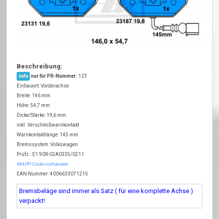
Beschreibung:
info
nur für PR-Nummer:
1ZF
Einbauort: Vorderachse
Breite: 146 mm
Höhe: 54,7 mm
Dicke/Stärke: 19,6 mm
inkl. Verschleißwarnkontakt
Warnkontaktlänge: 145 mm
Bremssystem: Volkswagen
Prüfz.: E1 90R-02A0335/0211
MAPP-Code vorhanden
EAN Nummer: 4006633071215
Bremsbeläge sind immer als Satz ( für eine komplette Achse )
verpackt!