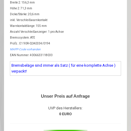
Breite 2: 156,3 mm
Höhe 2: 71,3 mm
Dicke/Stärke: 20,6 mm
inkl. Verschleißwarnkontakt
Warnkontaktlänge: 155 mm
Anzahl Verschleißanzeiger: 1 pro Achse
Bremssystem: ATE
Prüfz.: E1 90R-02A0334/0194
MAPP-Code vorhanden
EAN Nummer: 4006633118033
Bremsbeläge sind immer als Satz ( für eine komplette Achse )
verpackt!
Unser Preis auf Anfrage
UVP des Herstellers:
0 EURO