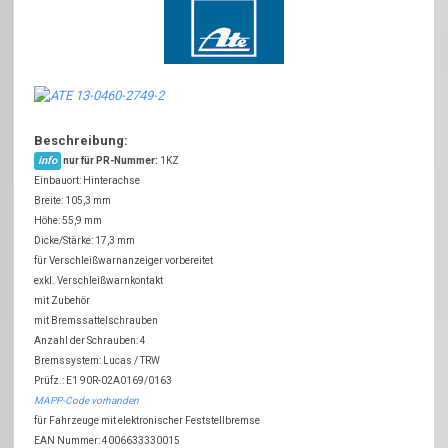
Beschreibung:
info
nur für PR-Nummer:
1KZ
Einbauort: Hinterachse
Breite: 105,3 mm
Höhe: 55,9 mm
Dicke/Stärke: 17,3 mm
für Verschleißwarnanzeiger vorbereitet
exkl. Verschleißwarnkontakt
mit Zubehör
mit Bremssattelschrauben
Anzahl der Schrauben: 4
Bremssystem: Lucas / TRW
Prüfz.: E1 90R-02A0169/0163
MAPP-Code vorhanden
für Fahrzeuge mit elektronischer Feststellbremse
EAN Nummer: 4006633330015