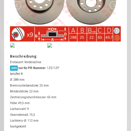
Beschreibung:
Einbauort: Vorderachse
info
nur für PR-Nummer:
1ZE/1ZP
belüftet: 8
Ø: 288 mm
Bremsscheibendicke: 25 mm
Mindestdicke: 22 mm
Zentrierungsdurchmesser: 65 mm
Höhe: 49,5 mm
Lochanzahl: 9
Gewindemaß: 15,5
Lochkreis-Ø: 112 mm
hochgekohlt