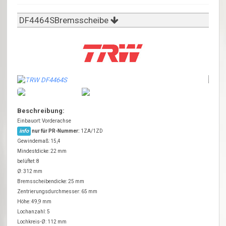
DF4464SBremsscheibe
Beschreibung:
Einbauort: Vorderachse
info
nur für PR-Nummer:
1ZA/1ZD
Gewindemaß: 15,4
Mindestdicke: 22 mm
belüftet: 8
Ø: 312 mm
Bremsscheibendicke: 25 mm
Zentrierungsdurchmesser: 65 mm
Höhe: 49,9 mm
Lochanzahl: 5
Lochkreis-Ø: 112 mm