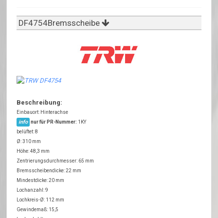
DF4754Bremsscheibe
Beschreibung:
Einbauort: Hinterachse
info
nur für PR-Nummer:
1KY
belüftet: 8
Ø: 310 mm
Höhe: 48,3 mm
Zentrierungsdurchmesser: 65 mm
Bremsscheibendicke: 22 mm
Mindestdicke: 20 mm
Lochanzahl: 9
Lochkreis-Ø: 112 mm
Gewindemaß: 15,5