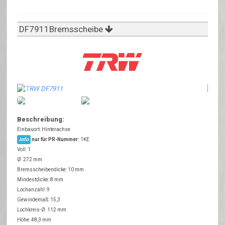
DF7911Bremsscheibe
Beschreibung:
Einbauort: Hinterachse
info
nur für PR-Nummer:
1KE
Voll: 1
Ø: 272 mm
Bremsscheibendicke: 10 mm
Mindestdicke: 8 mm
Lochanzahl: 9
Gewindemaß: 15,3
Lochkreis-Ø: 112 mm
Höhe: 48,3 mm