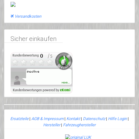
Versandkosten
Sicher einkaufen
Ersatzteile
|
AGB & Impressum
|
Kontakt
|
Datenschutz
|
Hilfe Login
|
Hersteller
|
Fahrzeughersteller