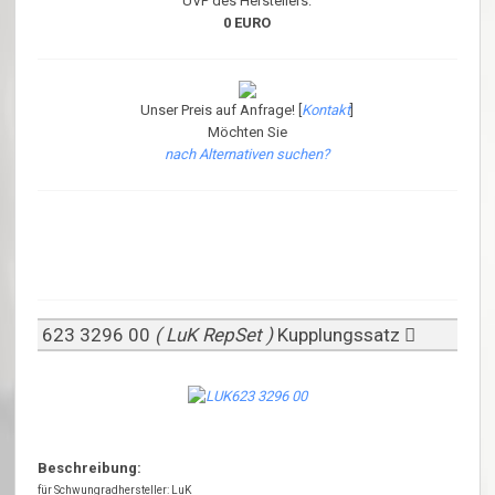
UVP des Herstellers:
0 EURO
Unser Preis auf Anfrage! [
Kontakt
]
Möchten Sie
nach Alternativen suchen?
623 3296 00
( LuK RepSet )
Kupplungssatz
Beschreibung:
für Schwungradhersteller: LuK