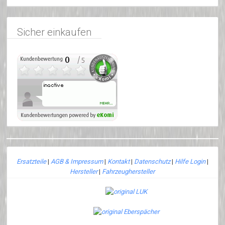
Sicher einkaufen
Ersatzteile
|
AGB & Impressum
|
Kontakt
|
Datenschutz
|
Hilfe Login
|
Hersteller
|
Fahrzeughersteller