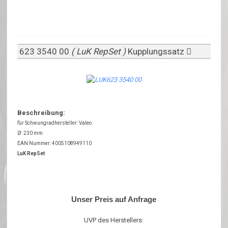
623 3540 00
( LuK RepSet )
Kupplungssatz
Beschreibung:
für Schwungradhersteller: Valeo
Ø: 230 mm
EAN Nummer: 4005108949110
LuK RepSet
Unser Preis auf Anfrage
UVP des Herstellers: