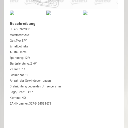
Beschreibung:
Bj. ab: 09/2000
Motorcode: ARY
Getr.Typ: EFY
Schaltgetriebe
Austauschteil
Spannung: 12 V
Starterleistung: 2 kW
Zähnez.: 11
Lochanzahl: 2
Anzahl der Gewindebohrungen
Drehrichtung gegen den Uhrzeigersinn
Lage/Grad: L 42 °
Klemme: NO
EAN Nummer: 3276424581679