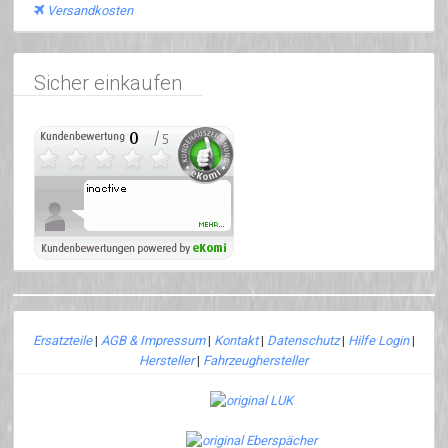
Versandkosten
Sicher einkaufen
Ersatzteile
|
AGB & Impressum
|
Kontakt
|
Datenschutz
|
Hilfe Login
|
Hersteller
|
Fahrzeughersteller