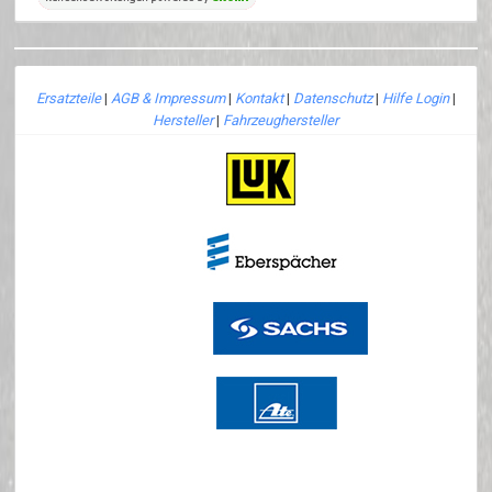
Ersatzteile
|
AGB & Impressum
|
Kontakt
|
Datenschutz
|
Hilfe Login
|
Hersteller
|
Fahrzeughersteller