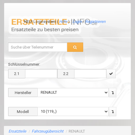
NEU! Loginsystem (
Hilfe
) :
Login
/
Registrieren
Schlüsselnummer:
2.1
2.2
Hersteller
Modell
Ersatzteile
/
Fahrzeugübersicht
/
RENAULT