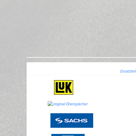
Ersatztei