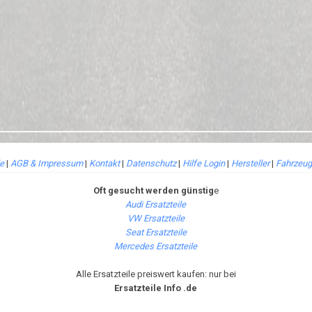
le
|
AGB & Impressum
|
Kontakt
|
Datenschutz
|
Hilfe Login
|
Hersteller
|
Fahrzeug
Oft gesucht werden günstig
e
Audi Ersatzteile
VW Ersatzteile
Seat Ersatzteile
Mercedes Ersatzteile
Alle Ersatzteile preiswert kaufen: nur bei
Ersatzteile Info .de