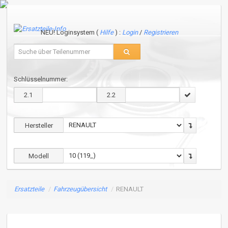
NEU! Loginsystem (
Hilfe
) :
Login
/
Registrieren
Schlüsselnummer:
2.1
2.2
Hersteller
Modell
Ersatzteile
/
Fahrzeugübersicht
/
RENAULT