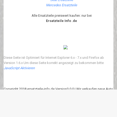
Mercedes Ersatzteile
Alle Ersatzteile preiswert kaufen: nur bei
Ersatzteile Info .de
Diese Seite ist Optimiert für Internet Explorer 6.x - 7.x und Firefox ab
Version 1.6.x Um diese Seite korrekt angezeigt zu bekommen bitte
JavaScript Aktivieren
Copyright 2018 ersatzteile-info.de Version3.0.0 | Wir verkaufen neue Auto
Ersatzteile
eKomi
:
4.90
von
5
Punkten basierend auf
639
Bewertungen.
639
Kundenrezessionen.