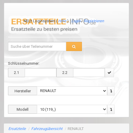
NEU! Loginsystem (
Hilfe
) :
Login
/
Registrieren
Schlüsselnummer:
2.1
2.2
Hersteller
Modell
Ersatzteile
/
Fahrzeugübersicht
/
RENAULT