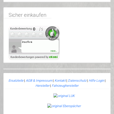
Sicher einkaufen
Ersatzteile
|
AGB & Impressum
|
Kontakt
|
Datenschutz
|
Hilfe Login
|
Hersteller
|
Fahrzeughersteller