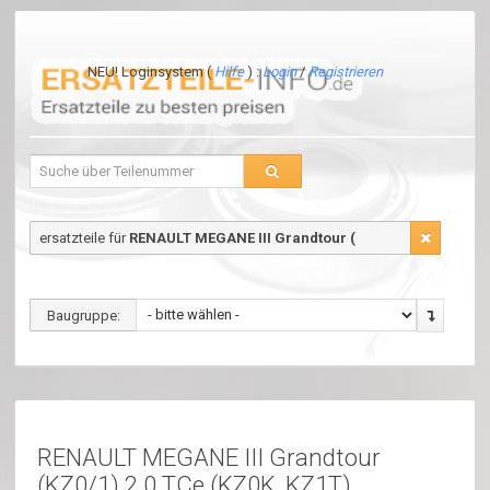
NEU! Loginsystem (
Hilfe
) :
Login
/
Registrieren
ersatzteile für
RENAULT MEGANE III Grandtour (
Baugruppe:
RENAULT MEGANE III Grandtour
(KZ0/1) 2.0 TCe (KZ0K, KZ1T)