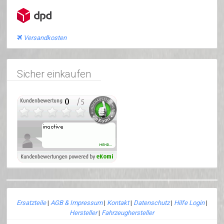
Versandkosten
Sicher einkaufen
Ersatzteile
|
AGB & Impressum
|
Kontakt
|
Datenschutz
|
Hilfe Login
|
Hersteller
|
Fahrzeughersteller