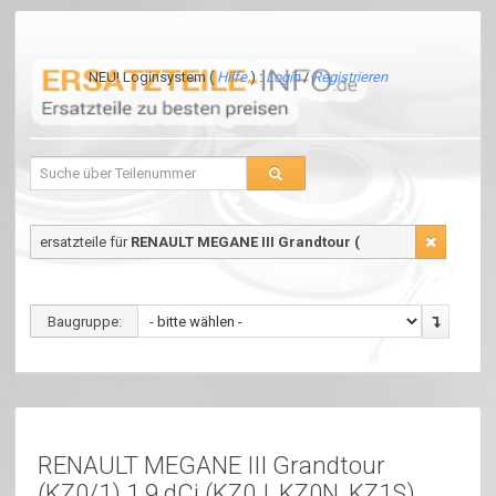
NEU! Loginsystem (
Hilfe
) :
Login
/
Registrieren
ersatzteile für
RENAULT MEGANE III Grandtour (
Baugruppe:
RENAULT MEGANE III Grandtour
(KZ0/1) 1.9 dCi (KZ0J, KZ0N, KZ1S)