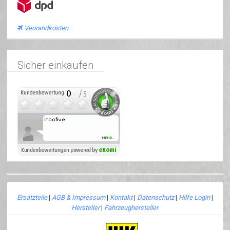
Versandkosten
Sicher einkaufen
Ersatzteile
|
AGB & Impressum
|
Kontakt
|
Datenschutz
|
Hilfe Login
|
Hersteller
|
Fahrzeughersteller