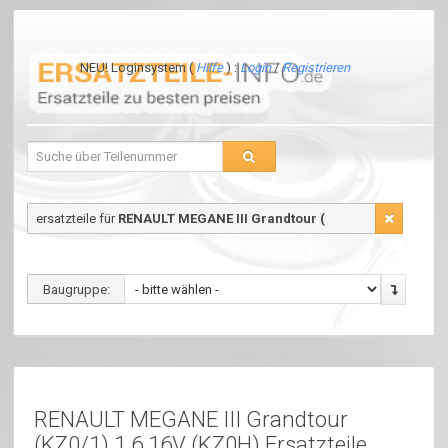
NEU! Loginsystem (
Hilfe
) :
Login
/
Registrieren
ersatzteile für
RENAULT MEGANE III Grandtour (
Baugruppe:
RENAULT MEGANE III Grandtour
(KZ0/1) 1.6 16V (KZ0H) Ersatzteile