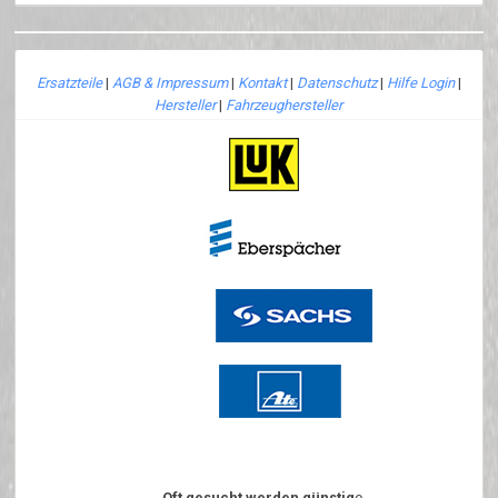
Ersatzteile
|
AGB & Impressum
|
Kontakt
|
Datenschutz
|
Hilfe Login
|
Hersteller
|
Fahrzeughersteller
Oft gesucht werden günstig
e