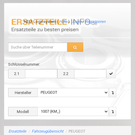
NEU! Loginsystem (
Hilfe
) :
Login
/
Registrieren
Schlüsselnummer:
2.1
2.2
Hersteller
Modell
Ersatzteile
/
Fahrzeugübersicht
/
PEUGEOT