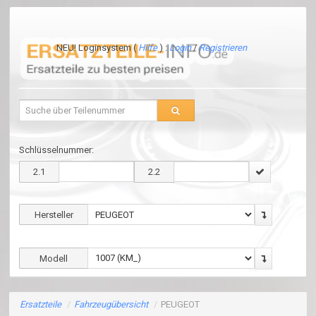
NEU! Loginsystem (
Hilfe
) :
Login
/
Registrieren
Schlüsselnummer:
2.1
2.2
Hersteller
Modell
Ersatzteile
/
Fahrzeugübersicht
/
PEUGEOT