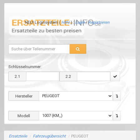
NEU! Loginsystem (
Hilfe
) :
Login
/
Registrieren
Schlüsselnummer:
2.1
2.2
Hersteller
Modell
Ersatzteile
/
Fahrzeugübersicht
/
PEUGEOT