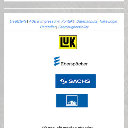
Ersatzteile
|
AGB & Impressum
|
Kontakt
|
Datenschutz
|
Hilfe Login
|
Hersteller
|
Fahrzeughersteller
Oft gesucht werden günstig
e