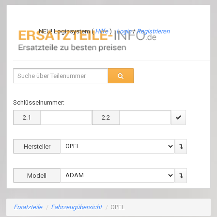
NEU! Loginsystem (
Hilfe
) :
Login
/
Registrieren
Schlüsselnummer:
2.1
2.2
Hersteller
Modell
Ersatzteile
/
Fahrzeugübersicht
/
OPEL