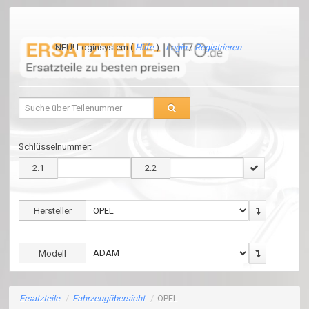
NEU! Loginsystem (
Hilfe
) :
Login
/
Registrieren
Schlüsselnummer:
2.1
2.2
Hersteller
Modell
Ersatzteile
/
Fahrzeugübersicht
/
OPEL