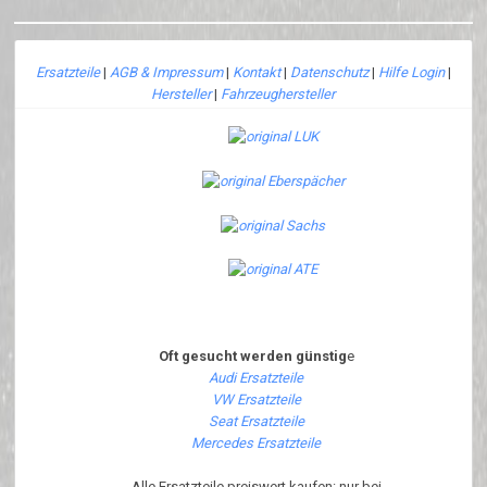
Ersatzteile
|
AGB & Impressum
|
Kontakt
|
Datenschutz
|
Hilfe Login
|
Hersteller
|
Fahrzeughersteller
Oft gesucht werden günstig
e
Audi Ersatzteile
VW Ersatzteile
Seat Ersatzteile
Mercedes Ersatzteile
Alle Ersatzteile preiswert kaufen: nur bei