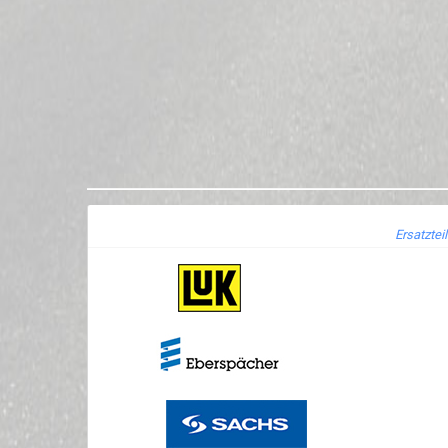
Ersatztei