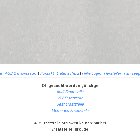
le
|
AGB & Impressum
|
Kontakt
|
Datenschutz
|
Hilfe Login
|
Hersteller
|
Fahrzeug
Oft gesucht werden günstig
e
Audi Ersatzteile
VW Ersatzteile
Seat Ersatzteile
Mercedes Ersatzteile
Alle Ersatzteile preiswert kaufen: nur bei
Ersatzteile Info .de