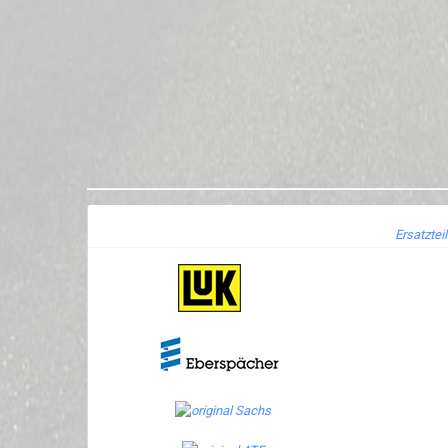
Ersatztei