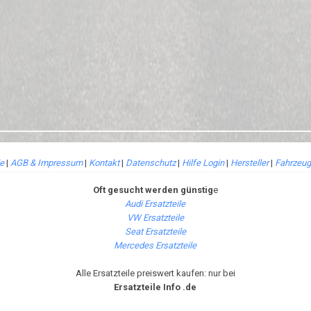
le
|
AGB & Impressum
|
Kontakt
|
Datenschutz
|
Hilfe Login
|
Hersteller
|
Fahrzeug
Oft gesucht werden günstig
e
Audi Ersatzteile
VW Ersatzteile
Seat Ersatzteile
Mercedes Ersatzteile
Alle Ersatzteile preiswert kaufen: nur bei
Ersatzteile Info .de