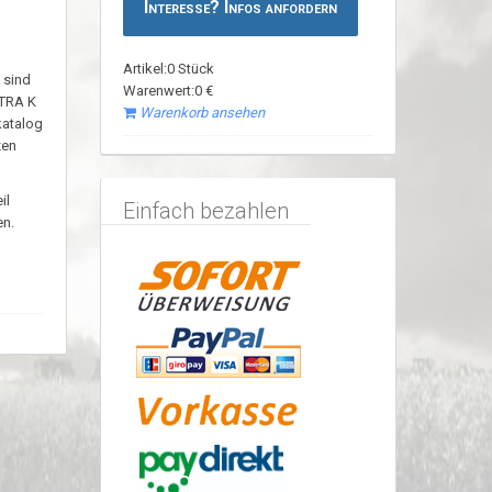
Interesse? Infos anfordern
Artikel:0 Stück
 sind
Warenwert:0 €
STRA K
Warenkorb ansehen
katalog
zen
il
Einfach bezahlen
en.