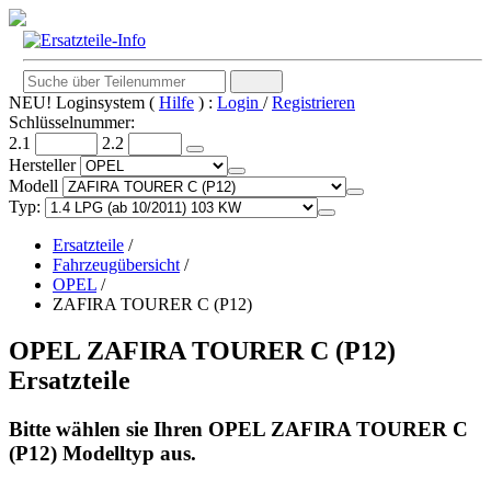
NEU! Loginsystem (
Hilfe
) :
Login
/
Registrieren
Schlüsselnummer:
2.1
2.2
Hersteller
Modell
Typ:
Ersatzteile
/
Fahrzeugübersicht
/
OPEL
/
ZAFIRA TOURER C (P12)
OPEL ZAFIRA TOURER C (P12)
Ersatzteile
Bitte wählen sie Ihren OPEL ZAFIRA TOURER C
(P12) Modelltyp aus.