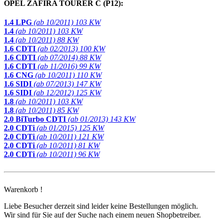
OPEL ZAFIRA TOURER C (P12):
1.4 LPG
(ab 10/2011) 103 KW
1.4
(ab 10/2011) 103 KW
1.4
(ab 10/2011) 88 KW
1.6 CDTI
(ab 02/2013) 100 KW
1.6 CDTI
(ab 07/2014) 88 KW
1.6 CDTI
(ab 11/2016) 99 KW
1.6 CNG
(ab 10/2011) 110 KW
1.6 SIDI
(ab 07/2013) 147 KW
1.6 SIDI
(ab 12/2012) 125 KW
1.8
(ab 10/2011) 103 KW
1.8
(ab 10/2011) 85 KW
2.0 BiTurbo CDTI
(ab 01/2013) 143 KW
2.0 CDTi
(ab 01/2015) 125 KW
2.0 CDTi
(ab 10/2011) 121 KW
2.0 CDTi
(ab 10/2011) 81 KW
2.0 CDTi
(ab 10/2011) 96 KW
Warenkorb !
Liebe Besucher derzeit sind leider keine Bestellungen möglich.
Wir sind für Sie auf der Suche nach einem neuen Shopbetreiber.