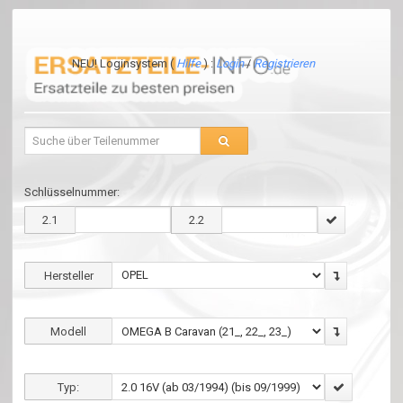
NEU! Loginsystem (
Hilfe
) :
Login
/
Registrieren
Schlüsselnummer:
2.1
2.2
Hersteller
Modell
Typ: