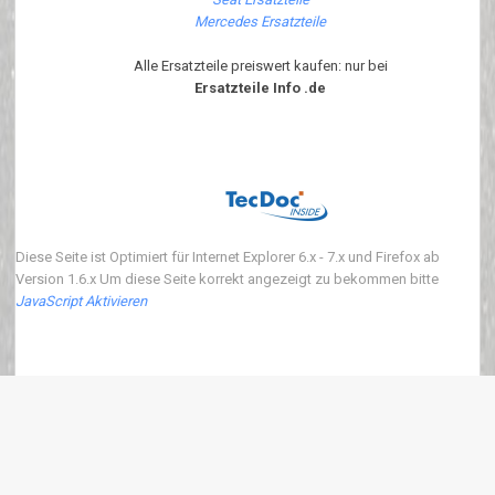
Mercedes Ersatzteile
Alle Ersatzteile preiswert kaufen: nur bei
Ersatzteile Info .de
Diese Seite ist Optimiert für Internet Explorer 6.x - 7.x und Firefox ab
Version 1.6.x Um diese Seite korrekt angezeigt zu bekommen bitte
JavaScript Aktivieren
Copyright 2018 ersatzteile-info.de Version3.0.0 | Wir verkaufen neue Auto
Ersatzteile
eKomi
:
4.90
von
5
Punkten basierend auf
639
Bewertungen.
639
Kundenrezessionen.