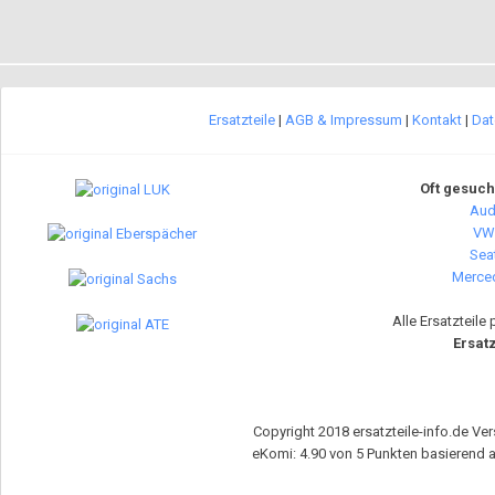
Ersatzteile
|
AGB & Impressum
|
Kontakt
|
Dat
Oft gesuch
Audi
VW 
Seat
Merced
Alle Ersatzteile
Ersatz
Copyright 2018 ersatzteile-info.de Ver
eKomi
:
4.90
von
5
Punkten basierend 