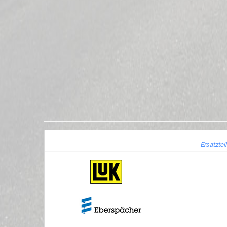
Ersatztei