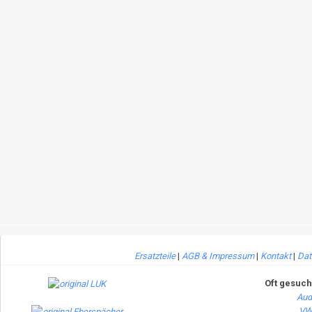
Ersatzteile
|
AGB & Impressum
|
Kontakt
|
Dat
Oft gesuch
Aud
VW 