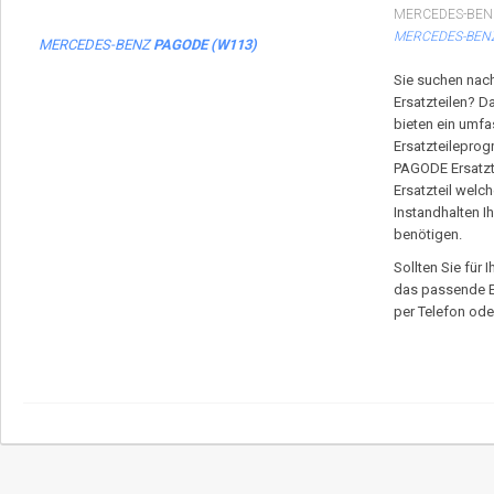
MERCEDES-BEN
MERCEDES-BENZ
MERCEDES-BENZ
PAGODE (W113)
Sie suchen na
Ersatzteilen? Da
bieten ein um
Ersatzteilepro
PAGODE Ersatzte
Ersatzteil welc
Instandhalten
benötigen.
Sollten Sie fü
das passende Er
per Telefon ode