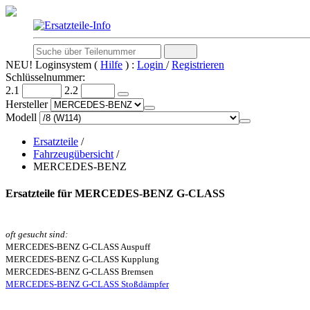
NEU! Loginsystem (
Hilfe
) :
Login
/
Registrieren
Schlüsselnummer:
2.1
2.2
Hersteller
Modell
Ersatzteile
/
Fahrzeugübersicht
/
MERCEDES-BENZ
Ersatzteile für MERCEDES-BENZ G-CLASS
oft gesucht sind:
MERCEDES-BENZ G-CLASS Auspuff
MERCEDES-BENZ G-CLASS Kupplung
MERCEDES-BENZ G-CLASS Bremsen
MERCEDES-BENZ G-CLASS Stoßdämpfer