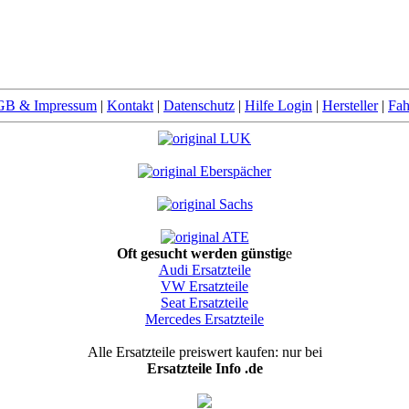
B & Impressum
|
Kontakt
|
Datenschutz
|
Hilfe Login
|
Hersteller
|
Fah
Oft gesucht werden günstig
e
Audi Ersatzteile
VW Ersatzteile
Seat Ersatzteile
Mercedes Ersatzteile
Alle Ersatzteile preiswert kaufen: nur bei
Ersatzteile Info .de