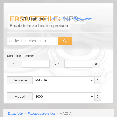
NEU! Loginsystem (
Hilfe
) :
Login
/
Registrieren
Schlüsselnummer:
2.1
2.2
Hersteller
Modell
Ersatzteile
/
Fahrzeugübersicht
/
MAZDA