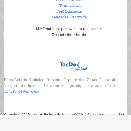
VW Ersatzteile
Seat Ersatzteile
Mercedes Ersatzteile
Alle Ersatzteile preiswert kaufen: nur bei
Ersatzteile Info .de
Diese Seite ist Optimiert für Internet Explorer 6.x - 7.x und Firefox ab
Version 1.6.x Um diese Seite korrekt angezeigt zu bekommen bitte
JavaScript Aktivieren
Copyright 2018 ersatzteile-info.de Version3.0.0 | Wir verkaufen neue Auto
Ersatzteile
eKomi
:
4.90
von
5
Punkten basierend auf
639
Bewertungen.
639