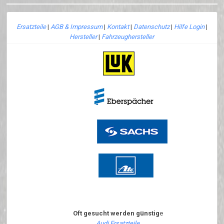
Ersatzteile
|
AGB & Impressum
|
Kontakt
|
Datenschutz
|
Hilfe Login
|
Hersteller
|
Fahrzeughersteller
Oft gesucht werden günstig
e
Audi Ersatzteile