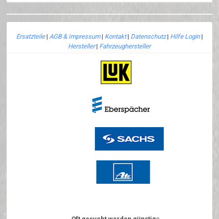
Ersatzteile
|
AGB & Impressum
|
Kontakt
|
Datenschutz
|
Hilfe Login
|
Hersteller
|
Fahrzeughersteller
Oft gesucht werden günstig
e