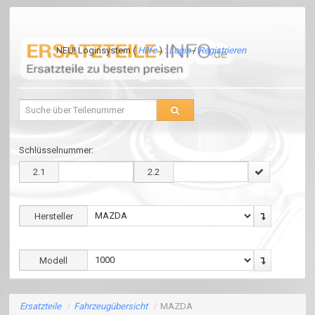
NEU! Loginsystem (
Hilfe
) :
Login
/
Registrieren
Schlüsselnummer:
2.1
2.2
Hersteller
Modell
Ersatzteile
/
Fahrzeugübersicht
/
MAZDA