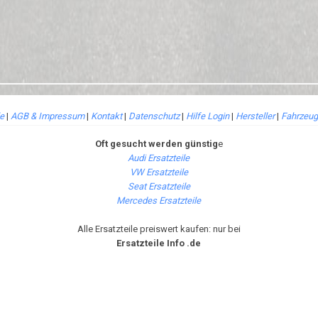
le
|
AGB & Impressum
|
Kontakt
|
Datenschutz
|
Hilfe Login
|
Hersteller
|
Fahrzeug
Oft gesucht werden günstig
e
Audi Ersatzteile
VW Ersatzteile
Seat Ersatzteile
Mercedes Ersatzteile
Alle Ersatzteile preiswert kaufen: nur bei
Ersatzteile Info .de