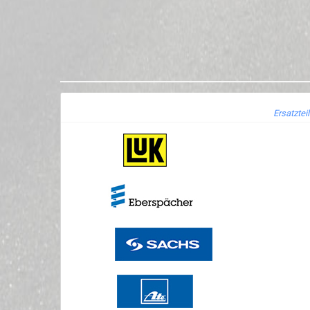
Ersatztei