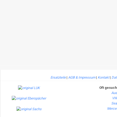
Ersatzteile
|
AGB & Impressum
|
Kontakt
|
Dat
Oft gesuch
Aud
VW 
Seat
Merced