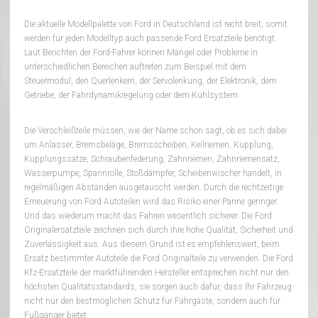
Die aktuelle Modellpalette von Ford in Deutschland ist recht breit, somit
werden für jeden Modelltyp auch passende Ford Ersatzteile benötigt.
Laut Berichten der Ford-Fahrer können Mängel oder Probleme in
unterschiedlichen Bereichen auftreten zum Beispiel mit dem
Steuermodul, den Querlenkern, der Servolenkung, der Elektronik, dem
Getriebe, der Fahrdynamikregelung oder dem Kühlsystem.
Die Verschleißteile müssen, wie der Name schon sagt, ob es sich dabei
um Anlasser, Bremsbeläge, Bremsscheiben, Keilriemen, Kupplung,
Kupplungssätze, Schraubenfederung, Zahnriemen, Zahnriemensatz,
Wasserpumpe, Spannrolle, Stoßdämpfer, Scheibenwischer handelt, in
regelmäßigen Abständen ausgetauscht werden. Durch die rechtzeitige
Erneuerung von Ford Autoteilen wird das Risiko einer Panne geringer.
Und das wiederum macht das Fahren wesentlich sicherer. Die Ford
Originalersatzteile zeichnen sich durch ihre hohe Qualität, Sicherheit und
Zuverlässigkeit aus. Aus diesem Grund ist es empfehlenswert, beim
Ersatz bestimmter Autoteile die Ford Originalteile zu verwenden. Die Ford
Kfz-Ersatzteile der marktführenden Hersteller entsprechen nicht nur den
höchsten Qualitätsstandards, sie sorgen auch dafür, dass Ihr Fahrzeug
nicht nur den bestmöglichen Schutz für Fahrgäste, sondern auch für
Fußgänger bietet.