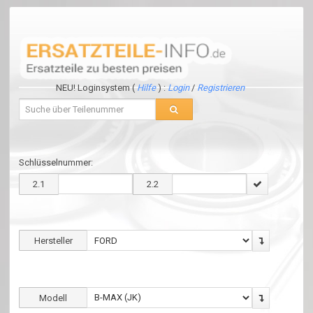
NEU! Loginsystem (
Hilfe
) :
Login
/
Registrieren
Schlüsselnummer:
2.1
2.2
Hersteller
Modell