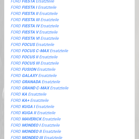
FORD
FIESTA
Ersatzteile
FORD
FIESTA I
Ersatzteile
FORD
FIESTA II
Ersatzteile
FORD
FIESTA III
Ersatzteile
FORD
FIESTA IV
Ersatzteile
FORD
FIESTA V
Ersatzteile
FORD
FIESTA VI
Ersatzteile
FORD
FOCUS
Ersatzteile
FORD
FOCUS C-MAX
Ersatzteile
FORD
FOCUS II
Ersatzteile
FORD
FOCUS III
Ersatzteile
FORD
FUSION
Ersatzteile
FORD
GALAXY
Ersatzteile
FORD
GRANADA
Ersatzteile
FORD
GRAND C-MAX
Ersatzteile
FORD
KA
Ersatzteile
FORD
KA+
Ersatzteile
FORD
KUGA I
Ersatzteile
FORD
KUGA II
Ersatzteile
FORD
MAVERICK
Ersatzteile
FORD
MONDEO I
Ersatzteile
FORD
MONDEO II
Ersatzteile
FORD
MONDEO III
Ersatzteile