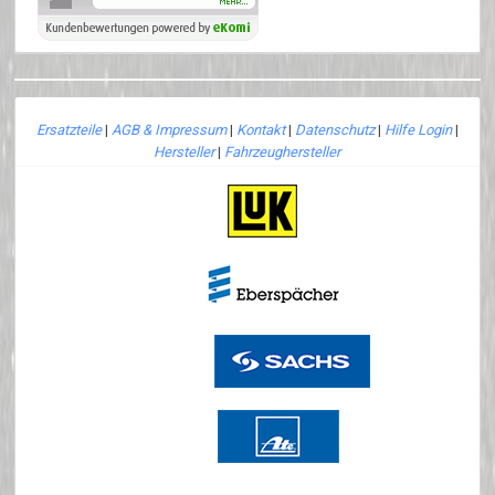
Ersatzteile
|
AGB & Impressum
|
Kontakt
|
Datenschutz
|
Hilfe Login
|
Hersteller
|
Fahrzeughersteller