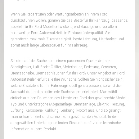
Wenn Sie Reparaturen oder Wartungsarbeiten an Ihrem Ford
durchzuführen wollen, gönnen Sie das Beste für Ihr Fahrzeug: passende,
speziell für Ihr Ford Modell entwickelte, erstklassige und vor allem
hochwertige Ford Autoersatzteile in Erstausrüsterqualität. Sie
garantieren maximale Zuverlässigkeit, beste Leistung, Haltbarkeit und
somit auch lange Lebensdauer für Ihr Fahrzeug.
Sie sind auf der Suche nach einem passenden Quer ,-Längs ,-
Schräglenker, Luft ? oder Ölfilter, Motorhaube, Federung, Sensoren,
Bremsscheibe, Bremsschläuchen für Ihr Ford? Unser Angebot an Ford
Autoersatzteilen erfüllt alle Ihre Wünsche. Sollten Sie nicht sicher sein,
welche Ersatzteile für Ihr Fahrzeugmodell genau passen, so wird die
Auswahl durch das optimierte Suchsystem erleichtert. Man wählt
einfach aus den Baureihen des Herstellers Ford das gewünschte Modell,
Typ und Unterkategorie (Abgasanlage, Bremsanlage, Elektrik, Heizung,
Lüftung, Karosserie, Kühlung, Lenkung, Motor) aus, und so gelangt
man unkompliziert und schnell zum gewünschten Autoteil. In der
ausgewählten Unterkategorie finden Sie auch zusätzliche technische
Information zu dem Produkt.