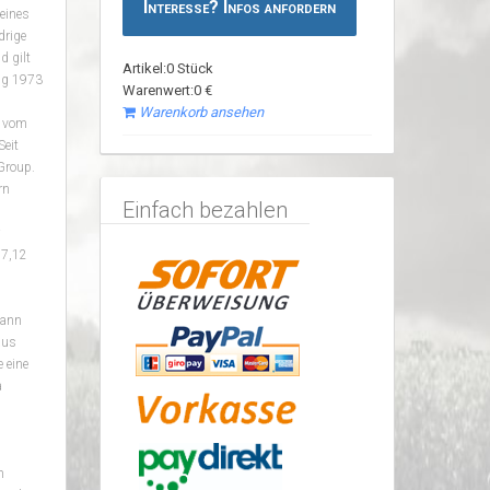
Interesse? Infos anfordern
eines
drige
d gilt
Artikel:0 Stück
ng 1973
Warenwert:0 €
Warenkorb ansehen
r vom
Seit
Group.
rn
Einfach bezahlen
 7,12
kann
aus
 eine
a
n