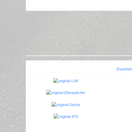
Ersatztei