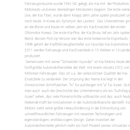
Fahrzeugindustrie wurde 1961/62 gelegt, als Kia mit der Produktion 
Motorrads und eines dreirädrigen Minilasters begann. Der erste vierrä
Lkw, der Kia Titan, wurde dann knapp zehn Jahre später produziert un
noch heute in Korea als Synonym des Lasters . Das Unternehmen gi
an die Börse und baute im selben Jahr als Kia-Ersatzteil den ersten
Ottomotor Koreas. Der erste Kia-Pkw, der Kia Brisa, lief ein Jahr späte
Band; dessen Pick-Up-Version war das erste koreanische Exportauto. 
1998 gehört der Kraftfahrzeughersteller zur Hyundai Kia Automotive 
2011 werden Fahrzeuge und Kia-Ersatzteile in 15 Werken in 10 Lände
produziert.
Gemeinsam mit seiner "Schwester Hyundai" ist Kia Motors heute der
fünftgrößte Automobil­hersteller der Welt mit einem Absatz 2012 von
Millionen Fahrzeugen. Das ist u.a. der verlässlichen Qualität der Kia-
Ersatzteile zu verdanken. Der Ursprung des Name Kia liegt in den
chinesischen Schriftzeichen: "ki" für aufsteigen mit "a" für Asien. So 
man auch auch die Geschichte des Unternehmens als ein "Aufstieg 
Asien" sehen, das viele Pionierschritte vollbrachte und das auch heute
treibende Kraft bei Innovationen in der Automobilbranche darstellt. Ki
Motors sieht seine größte Herausforderung in der Entwicklung von
umweltfreundlichen Fahrzeugen mit neuesten Technologien und
eigenständigem, erstklassigem Design. Daher investiert der
Automobilhersteller jährlich mehr als fünf Prozent seines Umsatzes i