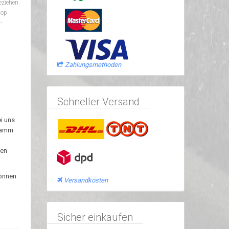
eziehen
hop
-
Zahlungsmethoden
Schneller Versand
i uns
gramm
ten
können
Versandkosten
Sicher einkaufen