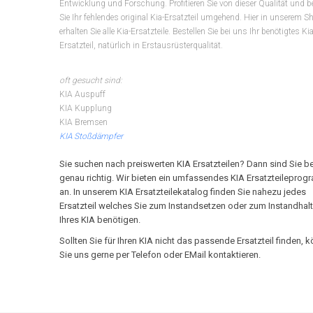
Entwicklung und Forschung. Profitieren Sie von dieser Qualität und b
Sie Ihr fehlendes original Kia-Ersatzteil umgehend. Hier in unserem S
erhalten Sie alle Kia-Ersatzteile. Bestellen Sie bei uns Ihr benötigtes Kia
Ersatzteil, natürlich in Erstausrüsterqualität.
oft gesucht sind:
KIA Auspuff
KIA Kupplung
KIA Bremsen
KIA Stoßdämpfer
Sie suchen nach preiswerten KIA Ersatzteilen? Dann sind Sie be
genau richtig. Wir bieten ein umfassendes KIA Ersatzteilepro
an. In unserem KIA Ersatzteilekatalog finden Sie nahezu jedes
Ersatzteil welches Sie zum Instandsetzen oder zum Instandhal
Ihres KIA benötigen.
Sollten Sie für Ihren KIA nicht das passende Ersatzteil finden, 
Sie uns gerne per Telefon oder EMail kontaktieren.