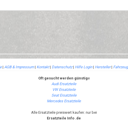
le
|
AGB & Impressum
|
Kontakt
|
Datenschutz
|
Hilfe Login
|
Hersteller
|
Fahrzeug
Oft gesucht werden günstig
e
Audi Ersatzteile
VW Ersatzteile
Seat Ersatzteile
Mercedes Ersatzteile
Alle Ersatzteile preiswert kaufen: nur bei
Ersatzteile Info .de