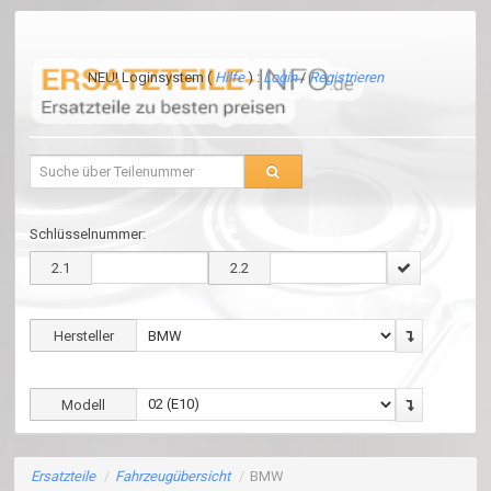
NEU! Loginsystem (
Hilfe
) :
Login
/
Registrieren
Schlüsselnummer:
2.1
2.2
Hersteller
Modell
Ersatzteile
/
Fahrzeugübersicht
/
BMW