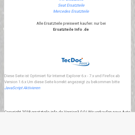
Seat Ersatzteile
Mercedes Ersatzteile
Alle Ersatzteile preiswert kaufen: nur bei
Ersatzteile Info .de
Diese Seite ist Optimiert für Internet Explorer 6.x - 7.x und Firefox ab
Version 1.6.x Um diese Seite korrekt angezeigt zu bekommen bitte
JavaScript Aktivieren
Copyright 2018 ersatzteile-info.de Version3.0.0 | Wir verkaufen neue Auto
Ersatzteile
eKomi
:
4.90
von
5
Punkten basierend auf
639
Bewertungen.
639
Kundenrezessionen.